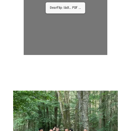
DearFlip: lädt... PDF 4%
...