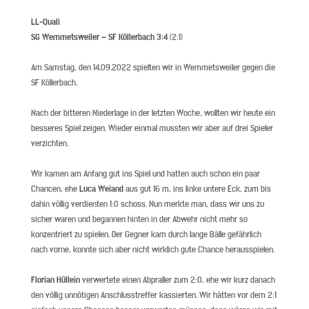
LL-Quali
SG Wemmetsweiler – SF Köllerbach 3:4
(2:1)
Am Samstag, den 14.09.2022 spielten wir in Wemmetsweiler gegen die
SF Köllerbach.
Nach der bitteren Niederlage in der letzten Woche, wollten wir heute ein
besseres Spiel zeigen. Wieder einmal mussten wir aber auf drei Spieler
verzichten.
Wir kamen am Anfang gut ins Spiel und hatten auch schon ein paar
Chancen, ehe
Luca Weiand
aus gut 16 m, ins linke untere Eck, zum bis
dahin völlig verdienten 1:0 schoss. Nun merkte man, dass wir uns zu
sicher waren und begannen hinten in der Abwehr nicht mehr so
konzentriert zu spielen. Der Gegner kam durch lange Bälle gefährlich
nach vorne, konnte sich aber nicht wirklich gute Chance herausspielen.
Florian Hüllein
verwertete einen Abpraller zum 2:0, ehe wir kurz danach
den völlig unnötigen Anschlusstreffer kassierten. Wir hätten vor dem 2:1