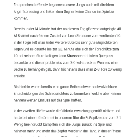
Entsprechend offensiv begannen unsere Jungs auch mit direktem
Angriffspressing und ließen dem Gegner keine Chance ins Spiel zu
kommen.
Bereits in der 14. Minute traf der an diesem Tag glänzend aufgelegte
Ali
Al Shareef
nach feinem Zuspiel von Leon Strassner zum verdienten 1:0.
In der Folge ließ man leider weitere Gute bis sehr gute Möglichkeiten
liegen und es dauerte bis zur 32. Minute ehe sich der Torschütze zum
1:0 bei seinem Sturmkollegen
Leon Strassner
mit tollem Querpass
bedankte und dieser problemlos zum 2:0 volkstreckte. Wenn es eine
Sache zu bemängeln gab, dann höchstens dass man 2-3 Tore zu wenig
erzielte.
Bis hierhin waren bereits eine ganze Reihe schwer nachvollziehbare
Entscheidungen des Schiedsrichters zu bemerken, welche aber keinen
nennenswerten Einfluss auf das Spiel hatten.
In der zweiten Hälfte wurde die Viktoria erwartungsgemäß aktiver und
hatte bei einem Getümmel in unserem 16er die Fußspitze dran zum 2:1.
Wenig beeindruckt kämpften sich die Jungs zurück ins Spiel und
nahmen mehr und mehr das Zepter wieder in die Hand. In dieser Phase