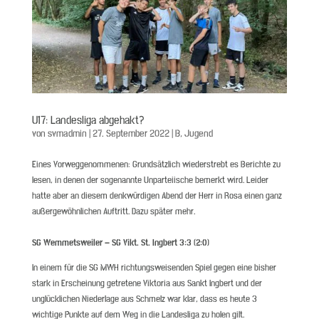
U17: Landesliga abgehakt?
von
svmadmin
|
27. September 2022
|
B
,
Jugend
Eines Vorweggenommenen: Grundsätzlich wiederstrebt es Berichte zu
lesen, in denen der sogenannte Unparteiische bemerkt wird. Leider
hatte aber an diesem denkwürdigen Abend der Herr in Rosa einen ganz
außergewöhnlichen Auftritt. Dazu später mehr.
SG Wemmetsweiler – SG Vikt. St. Ingbert 3:3 (2:0)
In einem für die SG MWH richtungsweisenden Spiel gegen eine bisher
stark in Erscheinung getretene Viktoria aus Sankt Ingbert und der
unglücklichen Niederlage aus Schmelz war klar, dass es heute 3
wichtige Punkte auf dem Weg in die Landesliga zu holen gilt.