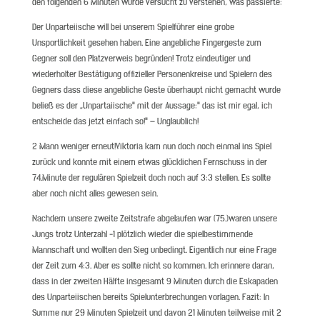
den folgenden 6 Minuten wurde versucht zu verstehen, was passierte:
Der Unparteiische will bei unserem Spielführer eine grobe
Unsportlichkeit gesehen haben. Eine angebliche Fingergeste zum
Gegner soll den Platzverweis begründen! Trotz eindeutiger und
wiederholter Bestätigung offizieller Personenkreise und Spielern des
Gegners dass diese angebliche Geste überhaupt nicht gemacht wurde
beließ es der „Unpartaiische“ mit der Aussage:“ das ist mir egal, ich
entscheide das jetzt einfach so!“ – Unglaublich!
2 Mann weniger erneut!Viktoria kam nun doch noch einmal ins Spiel
zurück und konnte mit einem etwas glücklichen Fernschuss in der
74.Minute der regulären Spielzeit doch noch auf 3:3 stellen. Es sollte
aber noch nicht alles gewesen sein.
Nachdem unsere zweite Zeitstrafe abgelaufen war (75.)waren unsere
Jungs trotz Unterzahl -1 plötzlich wieder die spielbestimmende
Mannschaft und wollten den Sieg unbedingt. Eigentlich nur eine Frage
der Zeit zum 4:3. Aber es sollte nicht so kommen. Ich erinnere daran,
dass in der zweiten Hälfte insgesamt 9 Minuten durch die Eskapaden
des Unparteiischen bereits Spielunterbrechungen vorlagen. Fazit: In
Summe nur 29 Minuten Spielzeit und davon 21 Minuten teilweise mit 2