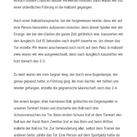
einfach unsere Chancen besser verwerten müssen, dann wären wir mit
einer ordentlichen Führung in die Halbzeit gegangen.
Nach einer Halbzeitansprache, bei der hingewiesen wurde, dass wir auf
eine Person besonders aufpassen müssten, denn dieser Spieler war der
Einzige, der bei den Gästen die ganze Zeit gefährlich war, kassierten wir
den Ausgleich. Gut 15 Sekunden nach Anpfiff dauerte es, bis dieser das
Tor erzielte. Wir waren anscheinend noch nicht auf dem Platz. In Halbzeit
zwei waren wir wie ausgewechselt, denn nach Ausgleich kassierten wir
kurz danach das 2:3.
Zu weit waren wir vom Gegner weg, der durch eine Bogenlampe, die
genau gepasst hatte, in Führung ging. Als man dachte, wir hätten uns
wieder gefangen, erzielte die gegnerische Mannschaft noch das 2:4.
Bei einem langen, eher harmlosen Ball, grätschte ein Gegenspieler in
unseren Torwart hinein und stocherte den Ball nach drei
Schussversuchen ins Tor. Beim ersten Schuss trat er dem Torwart den
Ball aus der Hand. Beim Zweiten traf er das Bein und beim dritten
kullerte der Ball ins Tor. Zur Verwunderung aller, selbst dem Trainer der
anderen Seite, zählte das Tor. Eine Person auf dem Sportplatz hatte da