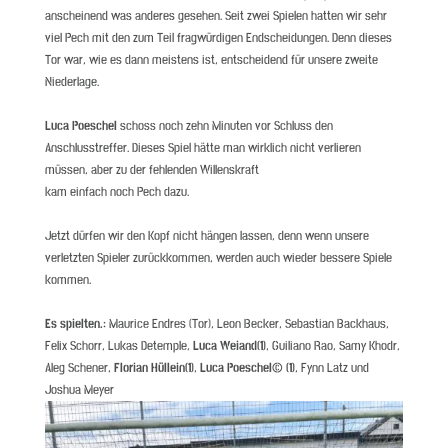
anscheinend was anderes gesehen. Seit zwei Spielen hatten wir sehr
viel Pech mit den zum Teil fragwürdigen Endscheidungen. Denn dieses
Tor war, wie es dann meistens ist, entscheidend für unsere zweite
Niederlage.
Luca Poeschel
schoss noch zehn Minuten vor Schluss den
Anschlusstreffer. Dieses Spiel hätte man wirklich nicht verlieren
müssen, aber zu der fehlenden Willenskraft
kam einfach noch Pech dazu.
Jetzt dürfen wir den Kopf nicht hängen lassen, denn wenn unsere
verletzten Spieler zurückkommen, werden auch wieder bessere Spiele
kommen.
Es spielten.:
Maurice Endres (Tor), Leon Becker, Sebastian Backhaus,
Felix Schorr, Lukas Detemple,
Luca Weiand(1)
, Guiliano Rao, Samy Khodr,
Aleg Schener,
Florian Hüllein(1)
,
Luca Poeschel© (1)
, Fynn Latz und
Joshua Meyer