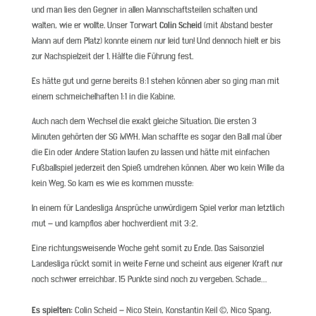
und man lies den Gegner in allen Mannschaftsteilen schalten und
walten, wie er wollte. Unser Torwart
Colin Scheid
(mit Abstand bester
Mann auf dem Platz) konnte einem nur leid tun! Und dennoch hielt er bis
zur Nachspielzeit der 1. Hälfte die Führung fest.
Es hätte gut und gerne bereits 8:1 stehen können aber so ging man mit
einem schmeichelhaften 1:1 in die Kabine.
Auch nach dem Wechsel die exakt gleiche Situation. Die ersten 3
Minuten gehörten der SG MWH. Man schaffte es sogar den Ball mal über
die Ein oder Andere Station laufen zu lassen und hätte mit einfachen
Fußballspiel jederzeit den Spieß umdrehen können. Aber wo kein Wille da
kein Weg. So kam es wie es kommen musste:
In einem für Landesliga Ansprüche unwürdigem Spiel verlor man letztlich
mut – und kampflos aber hochverdient mit 3:2.
Eine richtungsweisende Woche geht somit zu Ende. Das Saisonziel
Landesliga rückt somit in weite Ferne und scheint aus eigener Kraft nur
noch schwer erreichbar. 15 Punkte sind noch zu vergeben. Schade…
Es spielten:
Colin Scheid – Nico Stein, Konstantin Keil ©, Nico Spang,