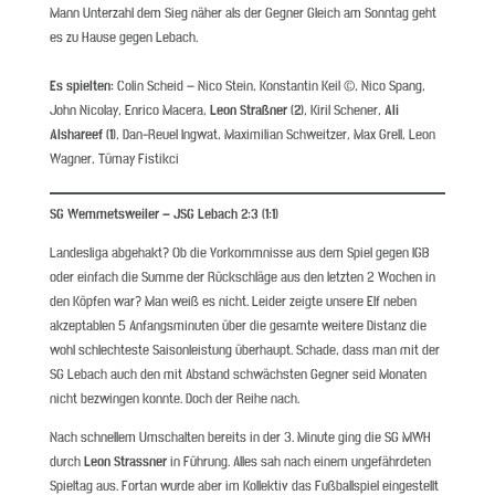
Mann Unterzahl dem Sieg näher als der Gegner Gleich am Sonntag geht
es zu Hause gegen Lebach.
Es spielten:
Colin Scheid – Nico Stein, Konstantin Keil ©, Nico Spang,
John Nicolay, Enrico Macera,
Leon Straßner (2)
, Kiril Schener,
Ali
Alshareef (1)
, Dan-Reuel Ingwat, Maximilian Schweitzer, Max Grell, Leon
Wagner, Tümay Fistikci
SG Wemmetsweiler – JSG Lebach 2:3 (1:1)
Landesliga abgehakt? Ob die Vorkommnisse aus dem Spiel gegen IGB
oder einfach die Summe der Rückschläge aus den letzten 2 Wochen in
den Köpfen war? Man weiß es nicht. Leider zeigte unsere Elf neben
akzeptablen 5 Anfangsminuten über die gesamte weitere Distanz die
wohl schlechteste Saisonleistung überhaupt. Schade, dass man mit der
SG Lebach auch den mit Abstand schwächsten Gegner seid Monaten
nicht bezwingen konnte. Doch der Reihe nach.
Nach schnellem Umschalten bereits in der 3. Minute ging die SG MWH
durch
Leon Strassner
in Führung. Alles sah nach einem ungefährdeten
Spieltag aus. Fortan wurde aber im Kollektiv das Fußballspiel eingestellt