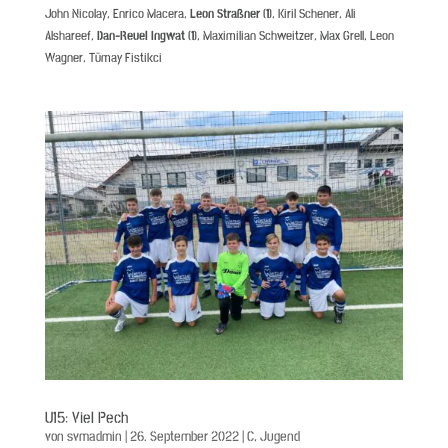
John Nicolay, Enrico Macera,
Leon Straßner (1)
, Kiril Schener, Ali
Alshareef,
Dan-Reuel Ingwat (1)
, Maximilian Schweitzer, Max Grell, Leon
Wagner, Tümay Fistikci
U15: Viel Pech
von
svmadmin
|
26. September 2022
|
C
,
Jugend