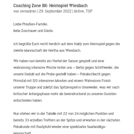
Coaching Zone BK: Heimspiel Wiesbach
von
svmadmin
|
29. September 2022
|
Aktive
,
TOP
Liebe Preußen-Familie,
liebe Zuschauer und Gäste,
ich begrüße Euch recht herzlich auf dem Haldy zum Heimspiel gegen die
zweite Mannschaft der Hertha aus Wiesbach.
Wir haben nun bereits ein Viertel der Saison gespielt und eine
wahnsinnig intensive Woche hinter uns – Derby gegen Schiffweiler, die
unsere Geduld auf die Probe gestellt haben – Pokalschlacht gegen
Primstal mit 120 intensiven Minuten und einem Wahnsinns Finish
unserer Truppe und zuletzt das Spitzenspiel in Urexweiler, was wir nach
kritischer Anfangsphase mehr als beeindruckend zu unseren Gunsten
entschieden haben.
Nun stehen wir in der Tabelle mit 22 von 24 möglichen Punkten und
bereits 33 erzielten Treffern an der Spitze und erwarten in der nächsten
Pokalrunde mit Rastpfuhl wieder eine spielstarke Saarlandliga-
Mannschaft.