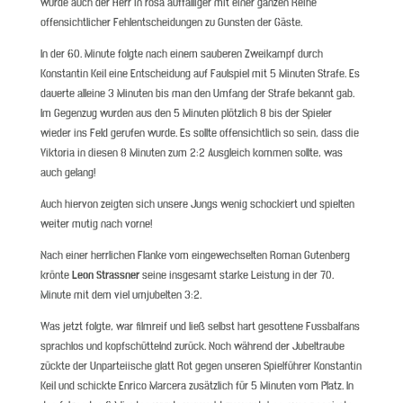
wurde auch der Herr in rosa auffälliger mit einer ganzen Reihe
offensichtlicher Fehlentscheidungen zu Gunsten der Gäste.
In der 60. Minute folgte nach einem sauberen Zweikampf durch
Konstantin Keil eine Entscheidung auf Faulspiel mit 5 Minuten Strafe. Es
dauerte alleine 3 Minuten bis man den Umfang der Strafe bekannt gab.
Im Gegenzug wurden aus den 5 Minuten plötzlich 8 bis der Spieler
wieder ins Feld gerufen wurde. Es sollte offensichtlich so sein, dass die
Viktoria in diesen 8 Minuten zum 2:2 Ausgleich kommen sollte, was
auch gelang!
Auch hiervon zeigten sich unsere Jungs wenig schockiert und spielten
weiter mutig nach vorne!
Nach einer herrlichen Flanke vom eingewechselten Roman Gutenberg
krönte
Leon Strassner
seine insgesamt starke Leistung in der 70.
Minute mit dem viel umjubelten 3:2.
Was jetzt folgte, war filmreif und ließ selbst hart gesottene Fussbalfans
sprachlos und kopfschüttelnd zurück. Noch während der Jubeltraube
zückte der Unparteiische glatt Rot gegen unseren Spielführer Konstantin
Keil und schickte Enrico Marcera zusätzlich für 5 Minuten vom Platz. In