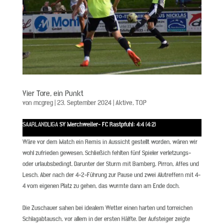
Vier Tore, ein Punkt
von
mcgreg
|
23. September 2024
|
Aktive
,
TOP
SAARLANDLIGA
SV Merchweiler- FC Rastpfuhl: 4:4 (4:2)
Wäre vor dem Match ein Remis in Aussicht gestellt worden, wären wir
wohl zufrieden gewesen. Schließich fehlten fünf Spieler verletzungs-
oder urlaubsbedingt. Darunter der Sturm mit Bamberg, Pirron, Affes und
Lesch. Aber nach der 4-2-Führung zur Pause und zwei Alutreffern mit 4-
4 vom eigenen Platz zu gehen, das wurmte dann am Ende doch.
Die Zuschauer sahen bei idealem Wetter einen harten und torreichen
Schlagabtausch, vor allem in der ersten Hälfte. Der Aufsteiger zeigte