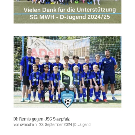
D1: Remis gegen JSG Saarpfalz
von
svmadmin
|
23. September 2024
|
D
,
Jugend