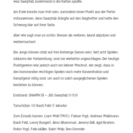
was Saarpfalz zunehmend in die Karten spielte.
Am Ende konnte man froh sein, zumindest einen Punkt aus der Partie
mitzunehmen, denn Saarpfalz drängte auf den Siegtreffer und hatte den
Schwung klar auf ihrer Seite.
Aber wie sagt man so schön: Besser als verloren, Mund abputzen und
weitermachen!
Die Jungs können stolz auf ihre bisherige Saison sein: Seit acht Spielen,
inklusive der Vorbereitung, sind sie weiterhin ungeschlagen. Der heutige
Punktgewinn war jedoch auch ein kleiner Weckruf, der zeigt, dass in
den kommenden wichtigen Spielen noch mehr Konzentration und
Kampfgeist nötig sind, um auch in solch ausgeglichenen Spielen
bestehen zu können.
Endstand: SHMWH D1 – JSG Saarpfalz 1:1 (1:0)
Torschütze: 1:0 Basti Feld (7. Minute)
Zum Einsatz kamen: Liam Woll (TW/C), Fabian Vogt, Andreas Waldmann,
Basti Feld, Lenny Bungert, Almo Alhammud, Jeremy Dell, Agid Ibrahim,
Robin Vogt, Felix Müller, Bakri Waly, Ben Gimmler