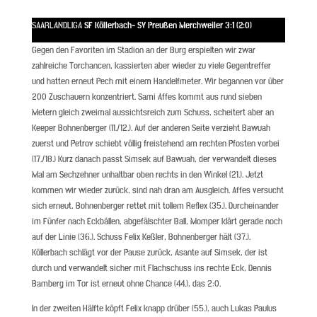
SAARLANDLIGA
SF Köllerbach- SV Preußen Merchweiler 3:1 (2:0)
Gegen den Favoriten im Stadion an der Burg erspielten wir zwar
zahlreiche Torchancen, kassierten aber wieder zu viele Gegentreffer
und hatten erneut Pech mit einem Handelfmeter. Wir begannen vor über
200 Zuschauern konzentriert. Sami Affes kommt aus rund sieben
Metern gleich zweimal aussichtsreich zum Schuss, scheitert aber an
Keeper Bohnenberger (11./12.). Auf der anderen Seite verzieht Bawuah
zuerst und Petrov schiebt völlig freistehend am rechten Pfosten vorbei
(17./18.) Kurz danach passt Simsek auf Bawuah, der verwandelt dieses
Mal am Sechzehner unhaltbar oben rechts in den Winkel (21.). Jetzt
kommen wir wieder zurück, sind nah dran am Ausgleich. Affes versucht
sich erneut, Bohnenberger rettet mit tollem Reflex (35.). Durcheinander
im Fünfer nach Eckbällen, abgefälschter Ball, Momper klärt gerade noch
auf der Linie (36.). Schuss Felix Keßler, Bohnenberger hält (37.).
Köllerbach schlägt vor der Pause zurück, Asante auf Simsek, der ist
durch und verwandelt sicher mit Flachschuss ins rechte Eck, Dennis
Bamberg im Tor ist erneut ohne Chance (44.), das 2:0.
In der zweiten Hälfte köpft Felix knapp drüber (55.), auch Lukas Paulus