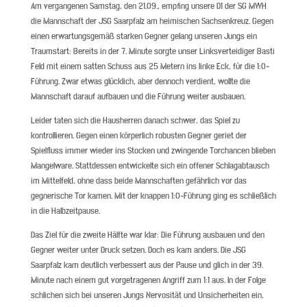
Am vergangenen Samstag, den 21.09., empfing unsere D1 der SG MWH
die Mannschaft der JSG Saarpfalz am heimischen Sachsenkreuz. Gegen
einen erwartungsgemäß starken Gegner gelang unseren Jungs ein
Traumstart: Bereits in der 7. Minute sorgte unser Linksverteidiger Basti
Feld mit einem satten Schuss aus 25 Metern ins linke Eck, für die 1:0-
Führung. Zwar etwas glücklich, aber dennoch verdient, wollte die
Mannschaft darauf aufbauen und die Führung weiter ausbauen.
Leider taten sich die Hausherren danach schwer, das Spiel zu
kontrollieren. Gegen einen körperlich robusten Gegner geriet der
Spielfluss immer wieder ins Stocken und zwingende Torchancen blieben
Mangelware. Stattdessen entwickelte sich ein offener Schlagabtausch
im Mittelfeld, ohne dass beide Mannschaften gefährlich vor das
gegnerische Tor kamen. Mit der knappen 1:0-Führung ging es schließlich
in die Halbzeitpause.
Das Ziel für die zweite Hälfte war klar: Die Führung ausbauen und den
Gegner weiter unter Druck setzen. Doch es kam anders. Die JSG
Saarpfalz kam deutlich verbessert aus der Pause und glich in der 39.
Minute nach einem gut vorgetragenen Angriff zum 1:1 aus. In der Folge
schlichen sich bei unseren Jungs Nervosität und Unsicherheiten ein,