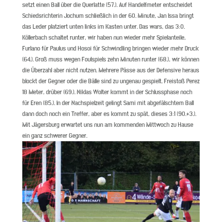
setzt einen Ball über die Querlatte (57.). Auf Handelfmeter entscheidet
Schiedsrichterin Jochum schließlich in der 60. Minute, Jan Issa bringt
das Leder platziert unten links im Kasten unter. Das wars, das 3:0.
Köllerbach schaltet runter, wir haben nun wieder mehr Spielanteile,
Furlano für Paulus und Hosoi für Schwindling bringen wieder mehr Druck
(64.). Groß muss wegen Foulspiels zehn Minuten runter (68.), wir können
die Überzahl aber nicht nutzen. Mehrere Pässe aus der Defensive heraus
blockt der Gegner oder die Bälle sind zu ungenau gespielt. Freistoß Perez
18 Meter, drüber (69.). Niklas Wolter kommt in der Schlussphase noch
für Eren (85.). In der Nachspielzeit gelingt Sami mit abgefälschtem Ball
dann doch noch ein Treffer, aber es kommt zu spät, dieses 3:1 (90.+3.).
Mit Jägersburg erwartet uns nun am kommenden Mittwoch zu Hause
ein ganz schwerer Gegner.