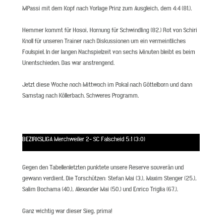
MPassi mit dem Kopf nach Vorlage Prinz zum Ausgleich, dem 4:4 (81.).
Hemmer kommt für Hosoi, Hornung für Schwindling (82.) Rot von Schiri
Knoll für unseren Trainer nach Diskussionen um ein vermeintliches
Foulspiel. In der langen Nachspielzeit von sechs Minuten bleibt es beim
Unentschieden. Das war anstrengend.
Jetzt diese Woche noch Mittwoch im Pokal nach Göttelborn und dann
Samstag nach Köllerbach. Schweres Programm.
BEZIRKSLIGA
Merchweiler 2- SC Falscheid 5:1 (3:0
)
Gegen den Tabellenletzten punktete unsere Reserve souverän und
gewann verdient. Die Torschützen: Stefan Mai (3.), Maxim Stenger (25.),
Salim Bochama (40.), Alexander Mai (50.) und Enrico Triglia (67.).
Ganz wichtig war dieser Sieg, prima!