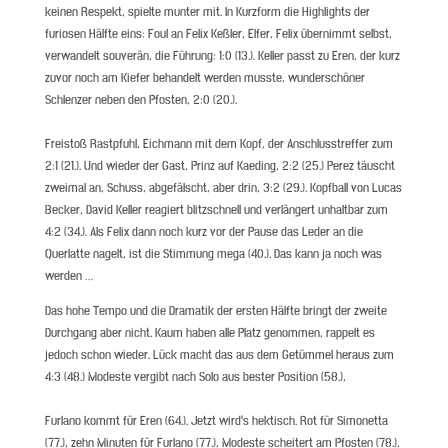
keinen Respekt, spielte munter mit. In Kurzform die Highlights der
furiosen Hälfte eins: Foul an Felix Keßler, Elfer, Felix übernimmt selbst,
verwandelt souverän, die Führung: 1:0 (13.). Keller passt zu Eren, der kurz
zuvor noch am Kiefer behandelt werden musste, wunderschöner
Schlenzer neben den Pfosten, 2:0 (20.).
Freistoß Rastpfuhl, Eichmann mit dem Kopf, der Anschlusstreffer zum
2:1 (21.). Und wieder der Gast, Prinz auf Kaeding, 2:2 (25.) Perez täuscht
zweimal an, Schuss, abgefälscht, aber drin, 3:2 (29.). Kopfball von Lucas
Becker, David Keller reagiert blitzschnell und verlängert unhaltbar zum
4:2 (34.). Als Felix dann noch kurz vor der Pause das Leder an die
Querlatte nagelt, ist die Stimmung mega (40.). Das kann ja noch was
werden …
Das hohe Tempo und die Dramatik der ersten Hälfte bringt der zweite
Durchgang aber nicht. Kaum haben alle Platz genommen, rappelt es
jedoch schon wieder. Lück macht das aus dem Getümmel heraus zum
4:3 (48.) Modeste vergibt nach Solo aus bester Position (58.),
Furlano kommt für Eren (64.). Jetzt wird’s hektisch. Rot für Simonetta
(77.), zehn Minuten für Furlano (77.), Modeste scheitert am Pfosten (78.),