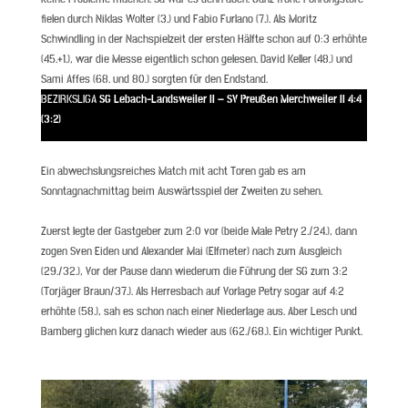
fielen durch Niklas Wolter (3.) und Fabio Furlano (7.). Als Moritz
Schwindling in der Nachspielzeit der ersten Hälfte schon auf 0:3 erhöhte
(45.+1.), war die Messe eigentlich schon gelesen. David Keller (48.) und
Sami Affes (68. und 80.) sorgten für den Endstand.
BEZIRKSLIGA
SG Lebach-Landsweiler II – SV Preußen Merchweiler II 4:4
(3:2)
Ein abwechslungsreiches Match mit acht Toren gab es am
Sonntagnachmittag beim Auswärtsspiel der Zweiten zu sehen.
Zuerst legte der Gastgeber zum 2:0 vor (beide Male Petry 2./24.), dann
zogen Sven Eiden und Alexander Mai (Elfmeter) nach zum Ausgleich
(29./32.), Vor der Pause dann wiederum die Führung der SG zum 3:2
(Torjäger Braun/37.). Als Herresbach auf Vorlage Petry sogar auf 4:2
erhöhte (58.), sah es schon nach einer Niederlage aus. Aber Lesch und
Bamberg glichen kurz danach wieder aus (62./68.). Ein wichtiger Punkt.