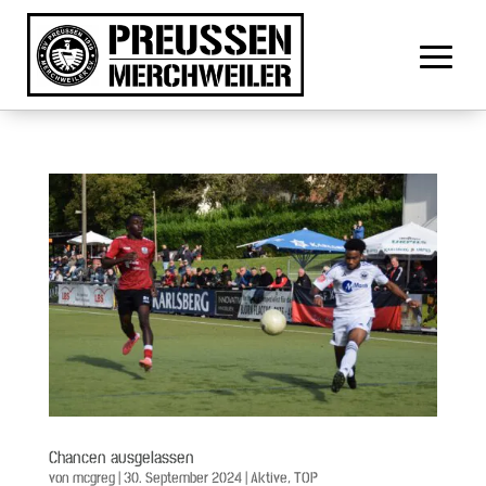
Chancen ausgelassen
von
mcgreg
|
30. September 2024
|
Aktive
,
TOP