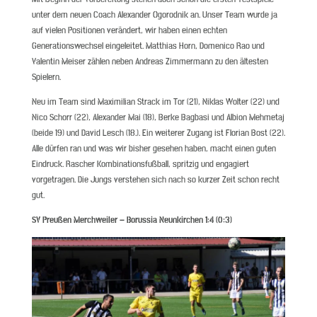
unter dem neuen Coach Alexander Ogorodnik an. Unser Team wurde ja
auf vielen Positionen verändert, wir haben einen echten
Generationswechsel eingeleitet. Matthias Horn, Domenico Rao und
Valentin Meiser zählen neben Andreas Zimmermann zu den ältesten
Spielern.
Neu im Team sind Maximilian Strack im Tor (21), Niklas Wolter (22) und
Nico Schorr (22), Alexander Mai (18), Berke Bagbasi und Albion Mehmetaj
(beide 19) und David Lesch (18.). Ein weiterer Zugang ist Florian Bost (22).
Alle dürfen ran und was wir bisher gesehen haben, macht einen guten
Eindruck. Rascher Kombinationsfußball, spritzig und engagiert
vorgetragen. Die Jungs verstehen sich nach so kurzer Zeit schon recht
gut.
SV Preußen Merchweiler – Borussia Neunkirchen 1:4 (0:3)