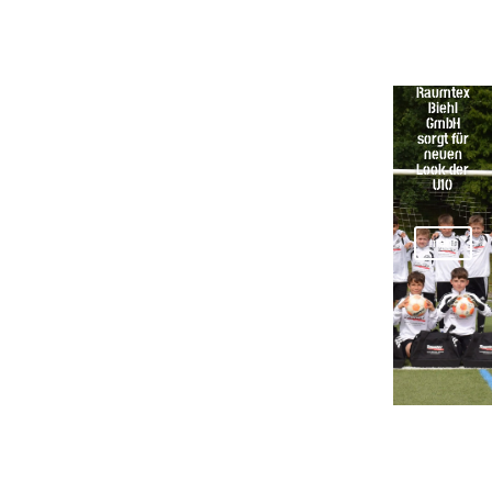
Raumtex
Biehl
GmbH
sorgt für
neuen
Look der
U10
mehr