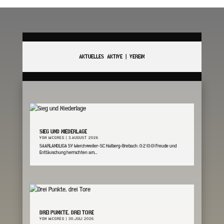
AKTUELLES AKTIVE | VEREIN
SIEG UND NIEDERLAGE
VON
MCGREG
|
3.AUGUST 2026
SAARLANDLIGA SV Merchweiler-SC Halberg-Brebach: 0:2 (0:0) Freude und
Enttäuschung herrschten am...
DREI PUNKTE, DREI TORE
VON
MCGREG
|
30.JULI 2026