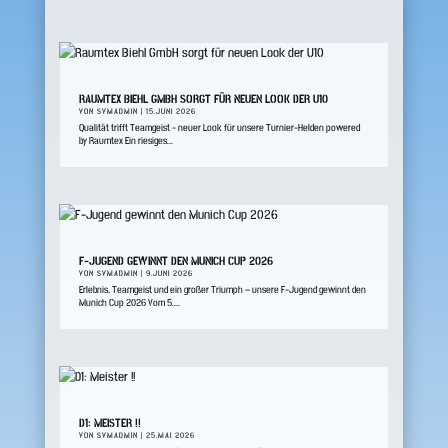
RAUMTEX BIEHL GMBH SORGT FÜR NEUEN LOOK DER U10
VON
SVMADMIN
|
15.JUNI 2026
Qualität trifft Teamgeist - neuer Look für unsere Turnier-Helden powered
by Raumtex Ein riesiges...
F-JUGEND GEWINNT DEN MUNICH CUP 2026
VON
SVMADMIN
|
9.JUNI 2026
Erlebnis, Teamgeist und ein großer Triumph – unsere F-Jugend gewinnt den
Munich Cup 2026 Vom 5....
D1: MEISTER !!
VON
SVMADMIN
|
25.MAI 2026