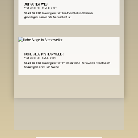
AUF GUTEM WEG
VON
MCGREG
|
13.JULI 2026
SAARLANDLIGA Trainingsauftakt Friedrichsthal und Brebach
geschlagenUnsere Erste Mannschaft ist...
HOHE SIEGE IN STENNWEILER
VON
MCGREG
|
6.JULI 2026
SAARLANDLIGA Trainingsauftakt Im Waldstadion Stennweiler testeten am
Samstag die erste und zweite...