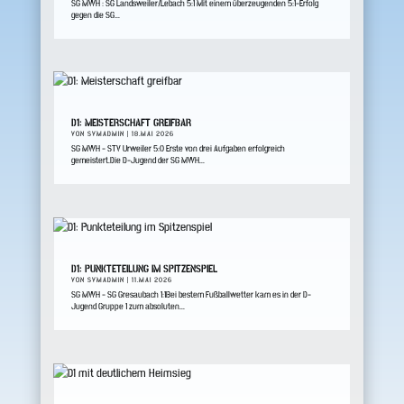
SG MWH : SG Landsweiler/Lebach 5:1 Mit einem überzeugenden 5:1-Erfolg
gegen die SG...
D1: MEISTERSCHAFT GREIFBAR
VON
SVMADMIN
|
18.MAI 2026
SG MWH - STV Urweiler 5:0 Erste von drei Aufgaben erfolgreich
gemeistert.Die D-Jugend der SG MWH...
D1: PUNKTETEILUNG IM SPITZENSPIEL
VON
SVMADMIN
|
11.MAI 2026
SG MWH - SG Gresaubach 1:1Bei bestem Fußballwetter kam es in der D-
Jugend Gruppe 1 zum absoluten...