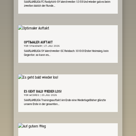
SAARLANDLIGA FC Rastpfuhl-SV Merchweiler: 1:3 (1:1) Und wieder gab es beim
zweiten Match der Runde...
OPTIMALER AUFTAKT
VON
SVMADMIN
|
27.JULI 2026
SAARLANDLIGA SV Merchweiler-SC Reisbach: 1:0 (0:0) Erster Heimsieg, kein
Gegentor, so kann es...
ES GEHT BALD WIEDER LOS!
VON
MCGREG
|
20.JULI 2026
SAARLANDLIGA Trainingsauftakt Am Ende eine NiederlageBisher glänzte
unsere Erste in der gesamten...