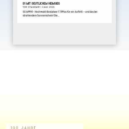
D1 MIT DEUTLICHEM HEIMSIEG
VON
SVMADMIN
|
3.MAI 2026
SG MWH1 - Hochwald-Bostalsee 1 7:1Was für ein Auftritt – und das bei
strahlendem Sonnenschein! Die...
100 JAHRE