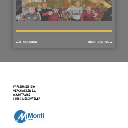
26. SEPTEMBER 2022
←
LETZTER BEITRAG
NÄCHSTER BEITRAG
→
SV PREUSSEN 1919
MERCHWEILER E.V.
WALDSTRASSE
66589 MERCHWEILER