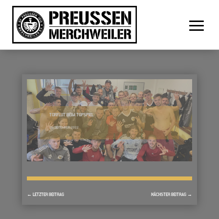
TORFLUT BEIM TOPSPIEL
26. SEPTEMBER 2022
←
LETZTER BEITRAG
NÄCHSTER BEITRAG
→