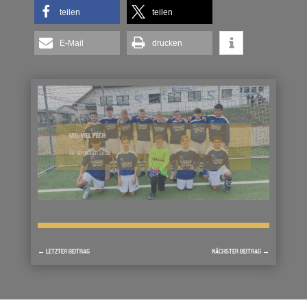
teilen
teilen
E-Mail
drucken
U15: VIEL PECH
26. SEPTEMBER 2022
←
LETZTER BEITRAG
NÄCHSTER BEITRAG
→