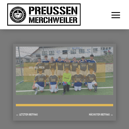
U15: VIEL PECH
26. SEPTEMBER 2022
←
LETZTER BEITRAG
NÄCHSTER BEITRAG
→