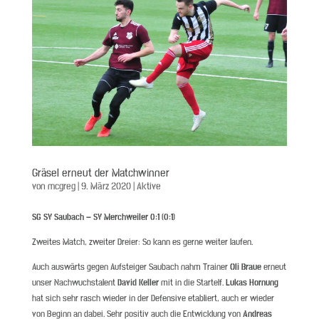
Gräsel erneut der Matchwinner
von
mcgreg
|
9. März 2020
|
Aktive
SG SV Saubach – SV Merchweiler 0:1 (0:1)
Zweites Match, zweiter Dreier: So kann es gerne weiter laufen.
Auch auswärts gegen Aufsteiger Saubach nahm Trainer
Oli Braue
erneut
unser Nachwuchstalent
David Keller
mit in die Startelf.
Lukas Hornung
hat sich sehr rasch wieder in der Defensive etabliert, auch er wieder
von Beginn an dabei. Sehr positiv auch die Entwicklung von
Andreas