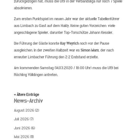
zurückgezogen hat, muss die U19 in der Verbandsliga nur noch 7 Spiele
absolvieren.
Zum ersten Punktspiel im neuen Jahr war der aktuelle Tabellenführer
aus Limbach zu Gast auf dem Haldy. Keine guten Vorzeichen: viele
angeschlagene Spieler, darunter Top-Torschütze Johann Kessler.
Die Führung der Gäste konnte
Kay Weyrich
noch vor der Pause
ausgleichen. In der zweiten Halbzeit war es
Simon Marx
, der nach
erneuter Limbacher Führung den 2:2 Endstand erzielte.
Am kommenden Samstag (14.03.2020 / 18:00 Uhr) muss die U19 bei
Röchling Völklingen antreten.
« Ältere Einträge
News-Archiv
August 2026
(2)
Juli 2026
(7)
Juni 2026
(6)
Mai 2026
(11)