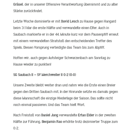
Gräsel
, der in unserer Offensive Verantwortung übernimmt und zu alter
Stärke zurückfindet.
Letzte Woche dominierte er mit
David Lesch
zu Hause gegen Hangard
beim 3:1 klar die erste Hälfte und verwandelte einen Elfer. Auch in
Saubach markierte er in der 44. Minute kurz vor dem Pausenpfiff erneut
mit einem verwandelten Strafstoß den entscheidenden Treffer des
Spiels. Diesen Vorsprung verteidigte das Team bis zum Abpfiff.
Hoffen wir, auch gegen Aufsteiger Schwarzenbach am Sonntag zu
Hause wieder zu punkten!
SG Saubach II – SV Merchweiler II 0:2 (0:0)
Unsere Zweite bleibt weiter dran und nahm wie die Erste einen Dreier
gegen den Dritten Saubach mit. In der Hinrunde setzte es damals gegen
diese Mannschaft die einzige Niederlage der Saison. Das sollte nicht
noch einmal passieren. Und das Team hielt Wort.
Nach Freistoß von
Daniel Jung
verwandelte
Ertan Elder
in der zweiten
Hälfte zur Führung,
Benjamin Rao
erhöhte trotz dezimierter Truppe zum
0:2.