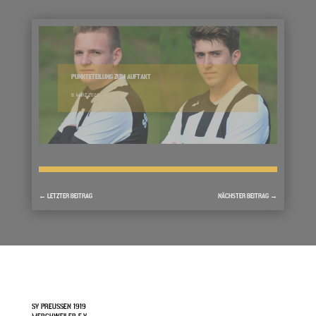
PUNKTETEILUNG ZUM AUFTAKT
8. MÄRZ 2020
←
LETZTER BEITRAG
NÄCHSTER BEITRAG
→
SV PREUSSEN 1919