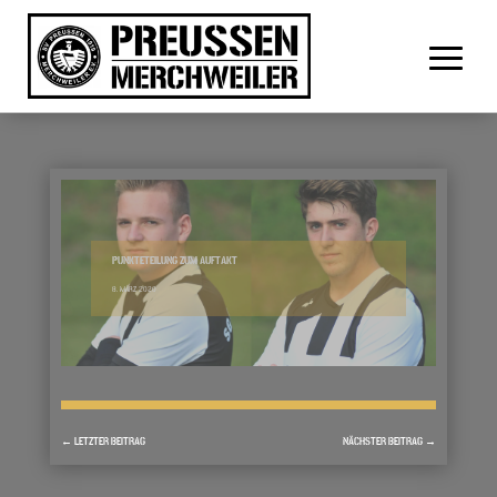
PUNKTETEILUNG ZUM AUFTAKT
8. MÄRZ 2020
←
LETZTER BEITRAG
NÄCHSTER BEITRAG
→