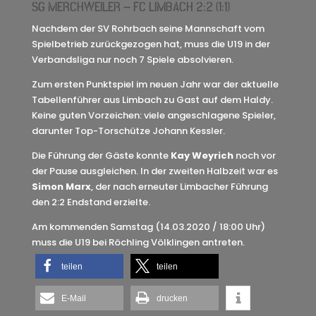
SG MERCHWEILER – FC LIMBACH 2:2 (1:1)
Nachdem der SV Rohrbach seine Mannschaft vom
Spielbetrieb zurückgezogen hat, muss die U19 in der
Verbandsliga nur noch 7 Spiele absolvieren.
Zum ersten Punktspiel im neuen Jahr war der aktuelle
Tabellenführer aus Limbach zu Gast auf dem Haldy.
Keine guten Vorzeichen: viele angeschlagene Spieler,
darunter Top-Torschütze Johann Kessler.
Die Führung der Gäste konnte
Kay Weyrich
noch vor
der Pause ausgleichen. In der zweiten Halbzeit war es
Simon Marx
, der nach erneuter Limbacher Führung
den 2:2 Endstand erzielte.
Am kommenden Samstag (14.03.2020 / 18:00 Uhr)
muss die U19 bei Röchling Völklingen antreten.
teilen
teilen
E-Mail
drucken