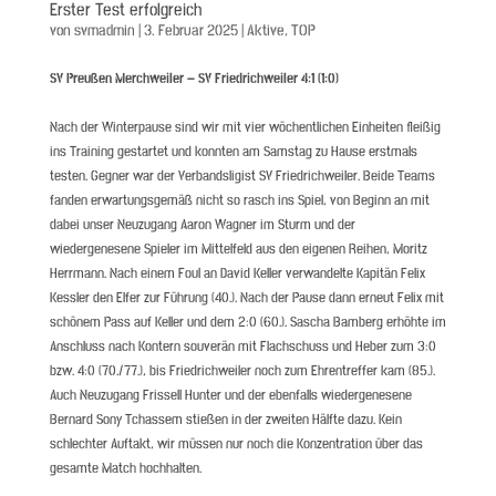
Erster Test erfolgreich
von
svmadmin
|
3. Februar 2025
|
Aktive
,
TOP
SV Preußen Merchweiler – SV Friedrichweiler 4:1 (1:0)
Nach der Winterpause sind wir mit vier wöchentlichen Einheiten fleißig
ins Training gestartet und konnten am Samstag zu Hause erstmals
testen. Gegner war der Verbandsligist SV Friedrichweiler. Beide Teams
fanden erwartungsgemäß nicht so rasch ins Spiel, von Beginn an mit
dabei unser Neuzugang Aaron Wagner im Sturm und der
wiedergenesene Spieler im Mittelfeld aus den eigenen Reihen, Moritz
Herrmann. Nach einem Foul an David Keller verwandelte Kapitän Felix
Kessler den Elfer zur Führung (40.). Nach der Pause dann erneut Felix mit
schönem Pass auf Keller und dem 2:0 (60.). Sascha Bamberg erhöhte im
Anschluss nach Kontern souverän mit Flachschuss und Heber zum 3:0
bzw. 4:0 (70./77.), bis Friedrichweiler noch zum Ehrentreffer kam (85.).
Auch Neuzugang Frissell Hunter und der ebenfalls wiedergenesene
Bernard Sony Tchassem stießen in der zweiten Hälfte dazu. Kein
schlechter Auftakt, wir müssen nur noch die Konzentration über das
gesamte Match hochhalten.