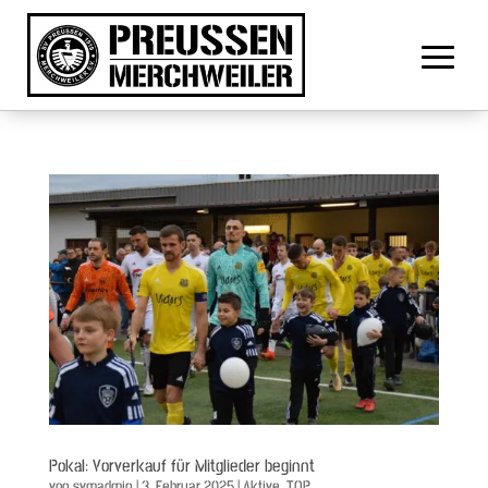
Pokal: Vorverkauf für Mitglieder beginnt
von
svmadmin
|
3. Februar 2025
|
Aktive
,
TOP