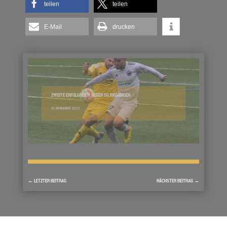
teilen
teilen
E-Mail
drucken
ZWEITE ERFOLGREICH GEGEN SG DIRMINGEN
21. NOVEMBER 2022
←
LETZTER BEITRAG
NÄCHSTER BEITRAG
→