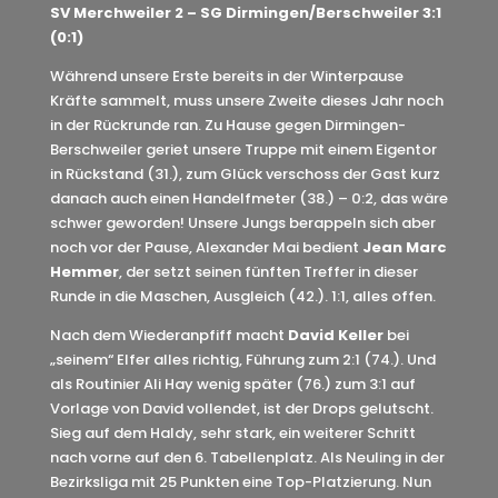
SV Merchweiler 2 – SG Dirmingen/Berschweiler 3:1
(0:1)
Während unsere Erste bereits in der Winterpause
Kräfte sammelt, muss unsere Zweite dieses Jahr noch
in der Rückrunde ran. Zu Hause gegen Dirmingen-
Berschweiler geriet unsere Truppe mit einem Eigentor
in Rückstand (31.), zum Glück verschoss der Gast kurz
danach auch einen Handelfmeter (38.) – 0:2, das wäre
schwer geworden! Unsere Jungs berappeln sich aber
noch vor der Pause, Alexander Mai bedient
Jean Marc
Hemmer
, der setzt seinen fünften Treffer in dieser
Runde in die Maschen, Ausgleich (42.). 1:1, alles offen.
Nach dem Wiederanpfiff macht
David Keller
bei
„seinem“ Elfer alles richtig, Führung zum 2:1 (74.). Und
als Routinier Ali Hay wenig später (76.) zum 3:1 auf
Vorlage von David vollendet, ist der Drops gelutscht.
Sieg auf dem Haldy, sehr stark, ein weiterer Schritt
nach vorne auf den 6. Tabellenplatz. Als Neuling in der
Bezirksliga mit 25 Punkten eine Top-Platzierung. Nun