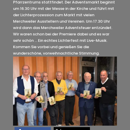
Pfarrzentrums stattfindet. Der Adventsmarkt beginnt
um 16.30 Uhr mit der Messe in der Kirche und führt mit
der Lichterprozession zum Markt mit vielen
Merchweiler Ausstellern und Vereinen. Um 17.30 Uhr
wird dann das Merchweiler Adventsfeuer entzündet.
Wir waren schon bei der Premiere dabei und es war
sehr schön … Ein echtes Lichterfest mit Live-Musik.
Kommen Sie vorbei und genießen Sie die
wunderschöne, vorweihnachtliche Stimmung.