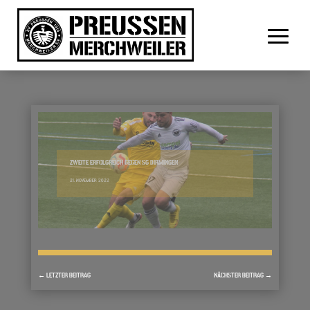
ZWEITE ERFOLGREICH GEGEN SG DIRMINGEN
21. NOVEMBER 2022
←
LETZTER BEITRAG
NÄCHSTER BEITRAG
→