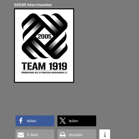
66585 Merchweiler
teilen
teilen
E-Mail
drucken