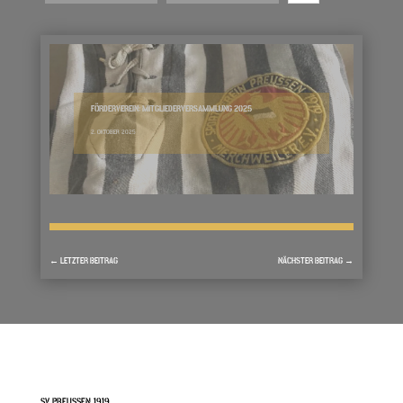
FÖRDERVEREIN: MITGLIEDERVERSAMMLUNG 2025
2. OKTOBER 2025
←
LETZTER BEITRAG
NÄCHSTER BEITRAG
→
SV PREUSSEN 1919