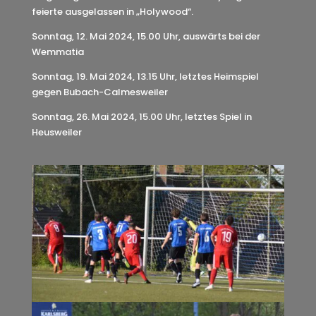
feierte ausgelassen in „Holywood“.
Sonntag, 12. Mai 2024, 15.00 Uhr, auswärts bei der
Wemmatia
Sonntag, 19. Mai 2024, 13.15 Uhr, letztes Heimspiel
gegen Bubach-Calmesweiler
Sonntag, 26. Mai 2024, 15.00 Uhr, letztes Spiel in
Heusweiler