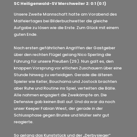
SC Heiligenwald-SV Merchweiler 2: 0:1 (0:1)
Unsere Zweite Mannschaft hatte am Vorabend des
Maifeiertages bei Bilderbuchwetter die gleiche
Aufgabe zu lösen wie die Erste. Zum Glück mit einem
guten Ende.
Nach ersten gefährlichen Angriffen der Gastgeber
über den rechten Flügel gelang Nico Sperling die
Führung für unsere Preußen (29.). Nun galt es, den
knappen Vorsprung vor etlichen Zuschauern über eine
Stunde hinweg zu verteidigen. Gerade die älteren
Spieler wie Keller, Bouchama und Jostock brachten
aber Ruhe und Routine ins Spiel, verteilten die Bälle.
Alle nahmen engagiert die Zweikämpfe an. Die
Defensive gab keinen Ball auf. Und da war da noch
unser Keeper Fabian Wiest, der gerade in der
Schlussphase gegen Brunke und Müller sehr gut
reagierte.
So gelang das Kunststück und der „Derbysieger“