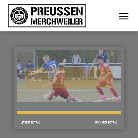
ZWEITE GEWINNT LOKALDERBY
2. MAI 2024
←
LETZTER BEITRAG
NÄCHSTER BEITRAG
→