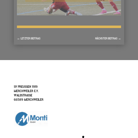
←
LETZTER BEITRAG
NÄCHSTER BEITRAG
→
SV PREUSSEN 1919
MERCHWEILER E.V.
WALDSTRASSE
66589 MERCHWEILER