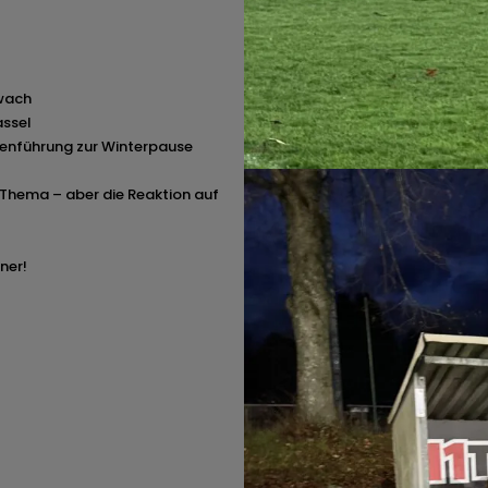
lwach
assel
llenführung zur Winterpause
n Thema – aber die Reaktion auf
nner!