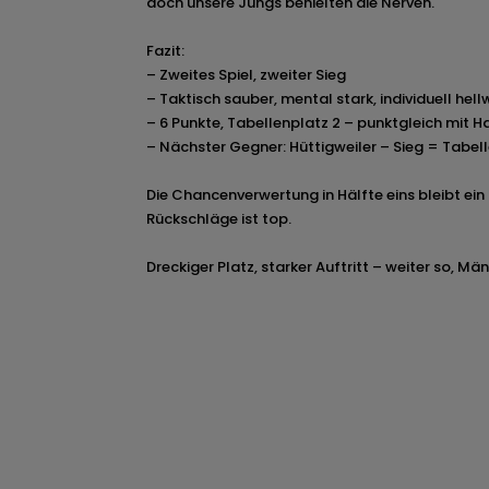
doch unsere Jungs behielten die Nerven.
Fazit:
– Zweites Spiel, zweiter Sieg
– Taktisch sauber, mental stark, individuell hel
– 6 Punkte, Tabellenplatz 2 – punktgleich mit H
– Nächster Gegner: Hüttigweiler – Sieg = Tabe
Die Chancenverwertung in Hälfte eins bleibt ei
Rückschläge ist top.
Dreckiger Platz, starker Auftritt – weiter so, Mä