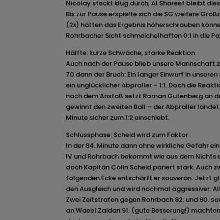
Nicolay steckt klug durch, Al Shareef bleibt dies
Bis zur Pause erspielte sich die SG weitere Gro
(2x) hätten das Ergebnis höherschrauben könne
Rohrbacher Sicht schmeichelhaften 0:1 in die Pa
Hälfte: kurze Schwäche, starke Reaktion
Auch nach der Pause blieb unsere Mannschaft 
70 dann der Bruch: Ein langer Einwurf in unsere
ein unglücklicher Abpraller – 1:1. Doch die Reak
nach dem Anstoß setzt Roman Gutenberg an der
gewinnt den zweiten Ball – der Abpraller landet b
Minute sicher zum 1:2 einschiebt.
Schlussphase: Scheid wird zum Faktor
In der 84. Minute dann ohne wirkliche Gefahr ei
IV und Rohrbach bekommt wie aus dem Nichts e
doch Kapitän Colin Scheid pariert stark. Auch 
folgenden Ecke entschärft er souverän. Jetzt 
den Ausgleich und wird nochmal aggressiver. Al
Zwei Zeitstrafen gegen Rohrbach 82. und 90. so
an Waeel Zaidan 91. (gute Besserung!) machten 