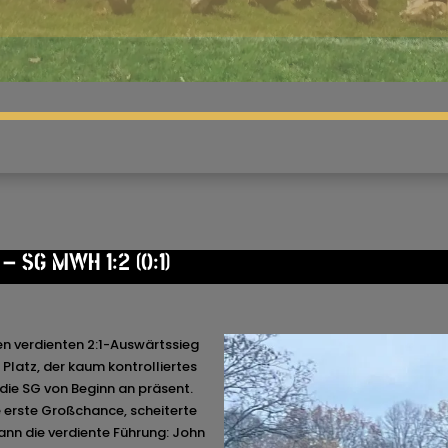
– SG MWH 1:2 (0:1)
en verdienten 2:1-Auswärtssieg
Platz, der kaum kontrolliertes
 die SG von Beginn an präsent.
ie erste Großchance, scheiterte
dann die verdiente Führung: John