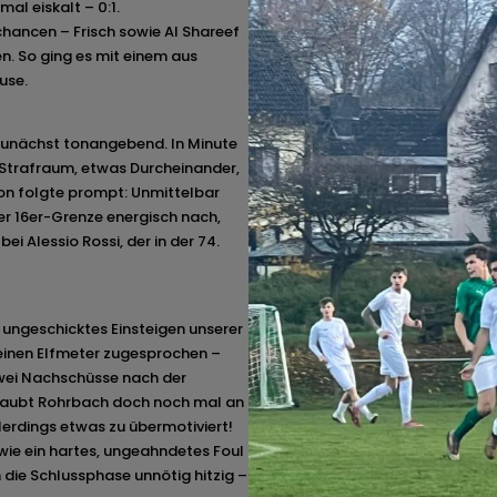
mal eiskalt – 0:1.
ßchancen – Frisch sowie Al Shareef
n. So ging es mit einem aus
use.
zunächst tonangebend. In Minute
n Strafraum, etwas Durcheinander,
tion folgte prompt: Unmittelbar
 16er-Grenze energisch nach,
ei Alessio Rossi, der in der 74.
n ungeschicktes Einsteigen unserer
inen Elfmeter zugesprochen –
zwei Nachschüsse nach der
glaubt Rohrbach doch noch mal an
lerdings etwas zu übermotiviert!
wie ein hartes, ungeahndetes Foul
die Schlussphase unnötig hitzig –