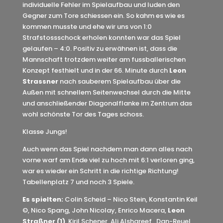
individuelle Fehler im Spielaufbau und luden den
Gegner zum Tore schiessen ein. So kahm es wie es
kommen musste und ehe wir uns von 1:0
Strafstossschock erholen konnten war das Spiel
gelaufen – 4:0. Positiv zu erwähnen ist, dass die
Mannschaft trotzdem weiter am fussballerischen
Konzept festhielt und in der 66. Minute durch
Leon
Strassner
nach sauberem Spielaufbau über die
Außen mit schnellem Seitenwechsel durch die Mitte
und anschließender Diagonalflanke im Zentrum das
wohl schönste Tor des Tages schoss.
Klasse Jungs!
Auch wenn das Spiel nachdem man dann alles nach
vorne warf am Ende viel zu hoch mit 6:1 verloren ging,
war es wieder ein Schritt in die richtige Richtung!
Tabellenplatz 7 und noch 3 Spiele.
Es spielten:
Colin Scheid – Nico Stein, Konstantin Keil
©, Nico Spang, John Nicolay, Enrico Macera,
Leon
Straßner (1)
, Kiril Schener, Ali Alshareef
, Dan-Reuel