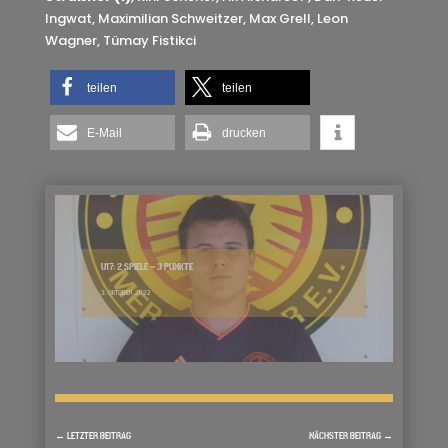
Ingwat, Maximilian Schweitzer, Max Grell, Leon
Wagner, Tümay Fistikci
teilen
teilen
E-Mail
drucken
U17: 2 SPIELE – 3 PUNKTE
3. OKTOBER 2022
←
LETZTER BEITRAG
NÄCHSTER BEITRAG
→