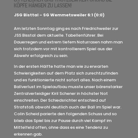
KÖPFE HÄNGEN ZU LASSEN!
JSG Bisttal – SG Wemmetsweiler 6:1 (0:0)
Am letzten Sonntag ging es nach Friedrichweiler zur
JSS Bisstal dem aktuelle. Tabellenführer. Bei
Dauerregen und extrem tiefem Naturrasen nahm man
sich trotzdem vor mit kontrollierem Spiel aus der
Abwehr erfolgreich zu sein.
In der ersten Hälfte hatte man wie zu erwarten
Schwierigkeiten auf dem Platz sich zurechtzufinden
und es funktionierte nicht sofort alles. Nach einem
Ballverlust im Spielaufbau musste unser bärenstarker
Zentralverteidiger Kiril Schener in höchster Not
einschreiten. Der Schiedsrichter entschied auf
Strafstoß obwohl deutlich auch der Ball im Spiel war.
Colin Scheid parierte den folgenden Schuss und so
blieb das Spiel bis zur Pause durch viel Kampf im
Mittelfeld offen, ohne dass es eine Tendenz zu
erkennen gab.