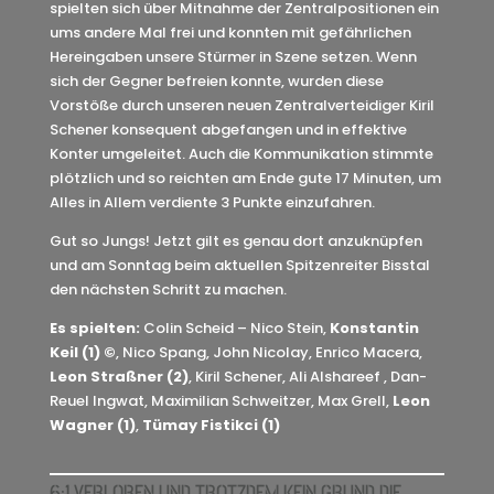
spielten sich über Mitnahme der Zentralpositionen ein
ums andere Mal frei und konnten mit gefährlichen
Hereingaben unsere Stürmer in Szene setzen. Wenn
sich der Gegner befreien konnte, wurden diese
Vorstöße durch unseren neuen Zentralverteidiger Kiril
Schener konsequent abgefangen und in effektive
Konter umgeleitet. Auch die Kommunikation stimmte
plötzlich und so reichten am Ende gute 17 Minuten, um
Alles in Allem verdiente 3 Punkte einzufahren.
Gut so Jungs! Jetzt gilt es genau dort anzuknüpfen
und am Sonntag beim aktuellen Spitzenreiter Bisstal
den nächsten Schritt zu machen.
Es spielten:
Colin Scheid – Nico Stein,
Konstantin
Keil (1) ©
, Nico Spang, John Nicolay, Enrico Macera,
Leon Straßner (2)
, Kiril Schener, Ali Alshareef
, Dan-
Reuel Ingwat, Maximilian Schweitzer, Max Grell,
Leon
Wagner (1)
,
Tümay Fistikci (1)
6:1 VERLOREN UND TROTZDEM KEIN GRUND DIE