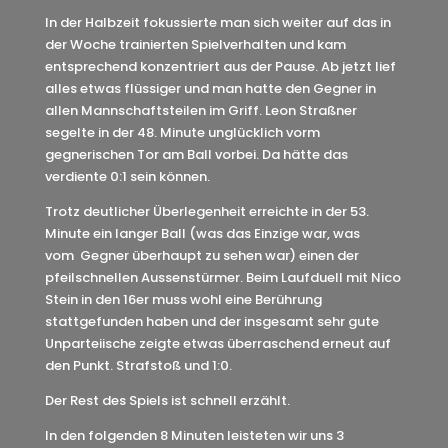
In der Halbzeit fokussierte man sich weiter auf das in
der Woche trainierten Spielverhalten und kam
entsprechend konzentriert aus der Pause. Ab jetzt lief
alles etwas flüssiger und man hatte den Gegner in
allen Mannschaftsteilen im Griff. Leon Straßner
segelte in der 48. Minute unglücklich vorm
gegnerischen Tor am Ball vorbei. Da hätte das
verdiente 0:1 sein können.
Trotz deutlicher Überlegenheit erreichte in der 53.
Minute ein langer Ball (was das Einzige war, was
vom Gegner überhaupt zu sehen war) einen der
pfeilschnellen Aussenstürmer. Beim Laufduell mit Nico
Stein in den 16er muss wohl eine Berührung
stattgefunden haben und der insgesamt sehr gute
Unparteiische zeigte etwas überraschend erneut auf
den Punkt. Strafstoß und 1:0.
Der Rest des Spiels ist schnell erzählt.
In den folgenden 8 Minuten leisteten wir uns 3