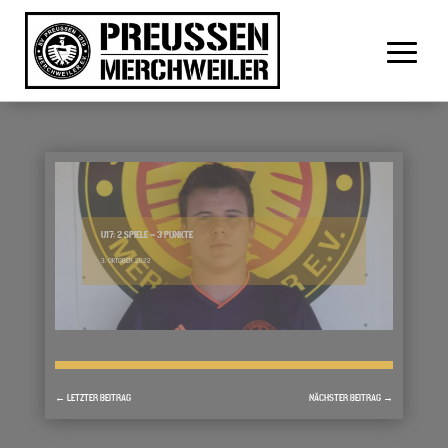
U17: 2 SPIELE – 3 PUNKTE
3. OKTOBER 2022
←
LETZTER BEITRAG
NÄCHSTER BEITRAG
→