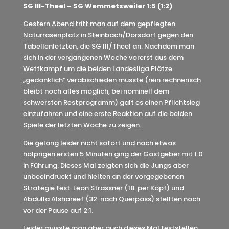
SG Ill-Theel – SG Wemmetsweiler 1:5 (1:2)
Gestern Abend tritt man auf dem gepflegten
Naturrasenplatz in Steinbach/Dörsdorf gegen den
Tabellenletzten, die SG Ill/Theel an. Nachdem man
sich in der vergangenen Woche vorerst aus dem
Wettkampf um die beiden Landesliga Plätze
„gedanklich“ verabschieden musste (rein rechnerisch
bleibt noch alles möglich, bei nominell dem
schwersten Restprogramm) galt es einen Pflichtsieg
einzufahren und eine erste Reaktion auf die beiden
Spiele der letzten Woche zu zeigen.
Die gelang leider nicht sofort und nach etwas
holprigen ersten 5 Minuten ging der Gastgeber mit 1:0
in Führung. Dieses Mal zeigten sich die Jungs aber
unbeeindruckt und hielten an der vorgegebenen
Strategie fest. Leon Strassner (18. per Kopf) und
Abdulla Alshareef (32. nach Querpass) stellten noch
vor der Pause auf 2:1.
Leider musste man aber auch dieses Mal feststellen,