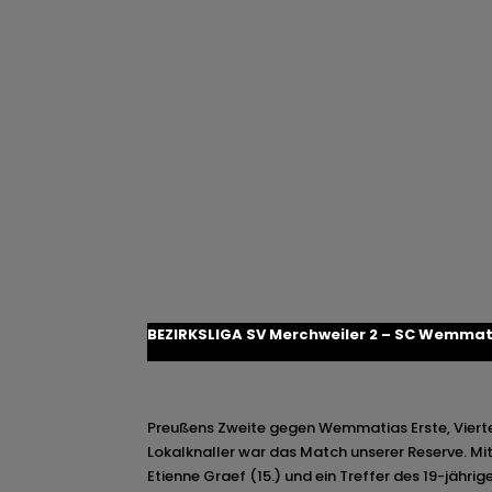
BEZIRKSLIGA SV Merchweiler 2 – SC Wemmatia
Preußens Zweite gegen Wemmatias Erste, Vierter
Lokalknaller war das Match unserer Reserve. Mit
Etienne Graef (15.) und ein Treffer des 19-jährig