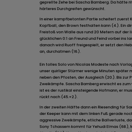
geprellte Zehe bei Sascha Bamberg. Da hätte ma
härteres Durchgreifen gewünscht.
In einer kampfbetonten Partie scheitert zuerst K
Kopfball, den Brown festhalten kann (4.). Ein di
Freistoß von Walle aus rund 20 Metern auf der l
glücklichen 0:1 an Freund und Feind vorbei ins lan
danach wird Ruoff freigespielt, er setzt den He
an, durchatmen (16.).
Ein tolles Solo von Nicolas Modeste nach Vorla
unser quirliger Stürmer wenige Minuten später
neben den Pfosten, der Ausgleich (20.). Bis zur 
Zweikämpfe. Sascha Bamberg erwischt es zum 
ist es der rustikal einsteigende Hofmann, er mus
rückt nach (45.+2.).
In der zweiten Hälfte dann ein Riesending für Sa
der Keeper kann mit dem linken Fuß gerade noc
aggressive Zweikämpfe, etliche Ballverluste, da
Sony Tchassem kommt für Yehudi Elmas (68.), M