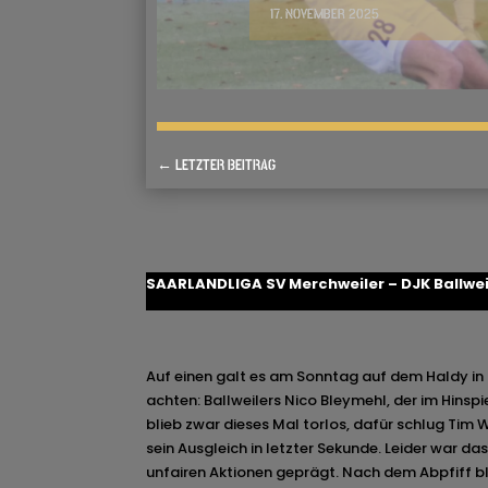
17. NOVEMBER 2025
←
LETZTER BEITRAG
SAARLANDLIGA
SV Merchweiler – DJK Ballwei
Auf einen galt es am Sonntag auf dem Haldy in
achten: Ballweilers Nico Bleymehl, der im Hinspie
blieb zwar dieses Mal torlos, dafür schlug Tim 
sein Ausgleich in letzter Sekunde. Leider war d
unfairen Aktionen geprägt. Nach dem Abpfiff bl