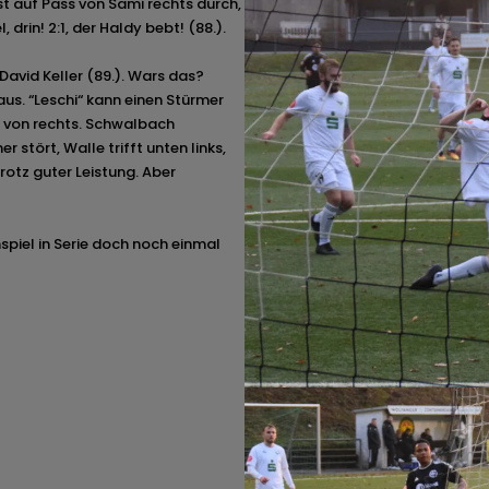
st auf Pass von Sami rechts durch,
 drin! 2:1, der Haldy bebt! (88.).
David Keller (89.). Wars das?
us. “Leschi“ kann einen Stürmer
ß von rechts. Schwalbach
 stört, Walle trifft unten links,
rotz guter Leistung. Aber
mspiel in Serie doch noch einmal