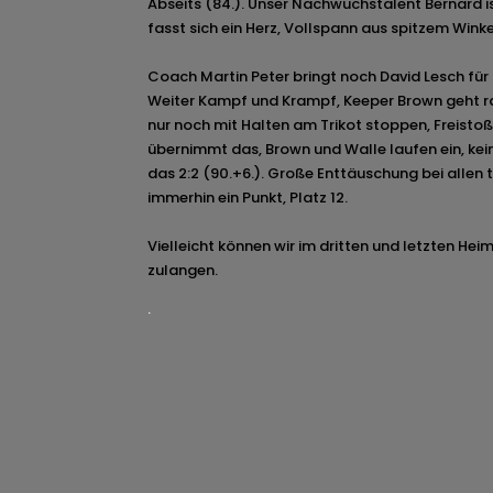
Abseits (84.). Unser Nachwuchstalent Bernard i
fasst sich ein Herz, Vollspann aus spitzem Winkel,
Coach Martin Peter bringt noch David Lesch für 
Weiter Kampf und Krampf, Keeper Brown geht ra
nur noch mit Halten am Trikot stoppen, Freisto
übernimmt das, Brown und Walle laufen ein, keiner
das 2:2 (90.+6.). Große Enttäuschung bei allen t
immerhin ein Punkt, Platz 12.
Vielleicht können wir im dritten und letzten Hei
zulangen.
.