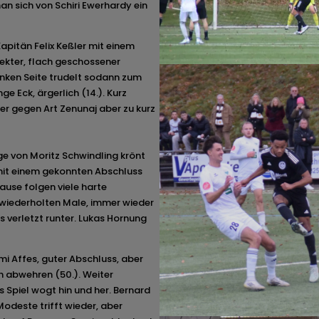
n sich von Schiri Ewerhardy ein
apitän Felix Keßler mit einem
rekter, flach geschossener
inken Seite trudelt sodann zum
ge Eck, ärgerlich (14.). Kurz
ber gegen Art Zenunaj aber zu kurz
ge von Moritz Schwindling krönt
 mit einem gekonnten Abschluss
Pause folgen viele harte
wiederholten Male, immer wieder
s verletzt runter. Lukas Hornung
mi Affes, guter Abschluss, aber
h abwehren (50.). Weiter
s Spiel wogt hin und her. Bernard
odeste trifft wieder, aber