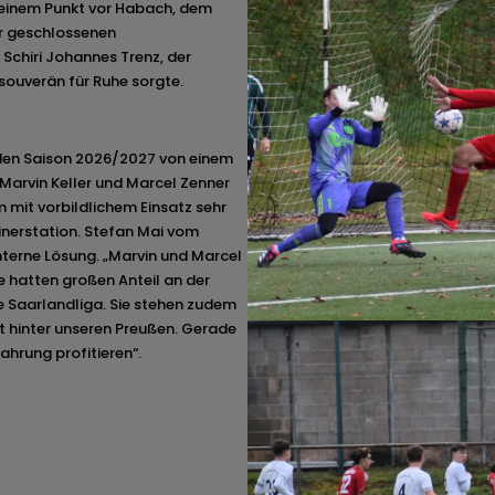
 einem Punkt vor Habach, dem
er geschlossenen
Schiri Johannes Trenz, der
souverän für Ruhe sorgte.
den Saison 2026/2027 von einem
 Marvin Keller und Marcel Zenner
 mit vorbildlichem Einsatz sehr
rainerstation. Stefan Mai vom
interne Lösung. „Marvin und Marcel
ie hatten großen Anteil an der
ie Saarlandliga. Sie stehen zudem
 hinter unseren Preußen. Gerade
fahrung profitieren“.