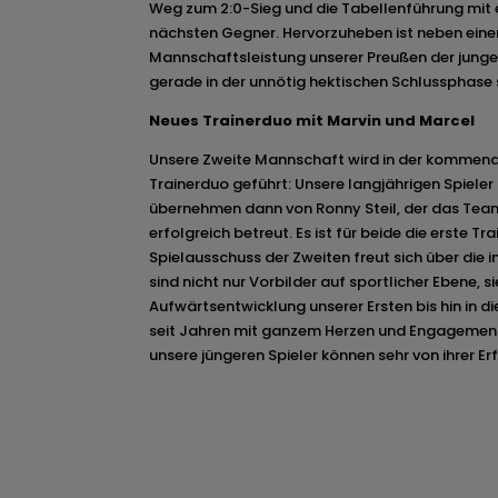
Weg zum 2:0-Sieg und die Tabellenführung mit
nächsten Gegner. Hervorzuheben ist neben ein
Mannschaftsleistung unserer Preußen der junge 
gerade in der unnötig hektischen Schlussphase 
Neues Trainerduo mit Marvin und Marcel
Unsere Zweite Mannschaft wird in der kommen
Trainerduo geführt: Unsere langjährigen Spieler
übernehmen dann von Ronny Steil, der das Team
erfolgreich betreut. Es ist für beide die erste T
Spielausschuss der Zweiten freut sich über die 
sind nicht nur Vorbilder auf sportlicher Ebene, s
Aufwärtsentwicklung unserer Ersten bis hin in d
seit Jahren mit ganzem Herzen und Engagement
unsere jüngeren Spieler können sehr von ihrer Er