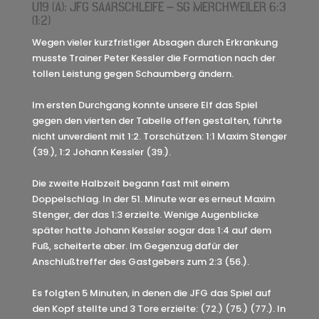
U19 (A): JFG SAARSCHLEIFE – SG MERCHWEILER 6:3
(1:2)
Wegen vieler kurzfristiger Absagen durch Erkrankung
musste Trainer Peter Kessler die Formation nach der
tollen Leistung gegen Schaumberg ändern.
Im ersten Durchgang konnte unsere Elf das Spiel
gegen den vierten der Tabelle offen gestalten, führte
nicht unverdient mit 1:2. Torschützen: 1:1 Maxim Stenger
(39.), 1:2 Johann Kessler (39.).
Die zweite Halbzeit begann fast mit einem
Doppelschlag. In der 51. Minute war es erneut Maxim
Stenger, der das 1:3 erzielte. Wenige Augenblicke
später hatte Johann Kessler sogar das 1:4 auf dem
Fuß, scheiterte aber. Im Gegenzug dafür der
Anschlußtreffer des Gastgebers zum 2:3 (56.).
Es folgten 5 Minuten, in denen die JFG das Spiel auf
den Kopf stellte und 3 Tore erzielte: (72.) (75.) (77.). In