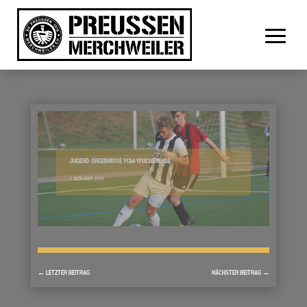
JUGEND: ERGEBNISSE VOM WOCHENENDE
3. DEZEMBER 2019
←
LETZTER BEITRAG
NÄCHSTER BEITRAG
→