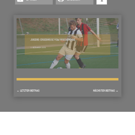
JUGEND: ERGEBNISSE VOM WOCHENENDE
3. DEZEMBER 2019
←
LETZTER BEITRAG
NÄCHSTER BEITRAG
→