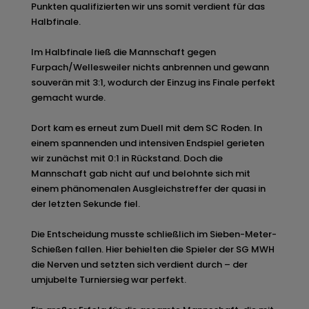
Punkten qualifizierten wir uns somit verdient für das
Halbfinale.
Im Halbfinale ließ die Mannschaft gegen
Furpach/Wellesweiler nichts anbrennen und gewann
souverän mit 3:1, wodurch der Einzug ins Finale perfekt
gemacht wurde.
Dort kam es erneut zum Duell mit dem SC Roden. In
einem spannenden und intensiven Endspiel gerieten
wir zunächst mit 0:1 in Rückstand. Doch die
Mannschaft gab nicht auf und belohnte sich mit
einem phänomenalen Ausgleichstreffer der quasi in
der letzten Sekunde fiel.
Die Entscheidung musste schließlich im Sieben-Meter-
Schießen fallen. Hier behielten die Spieler der SG MWH
die Nerven und setzten sich verdient durch – der
umjubelte Turniersieg war perfekt.