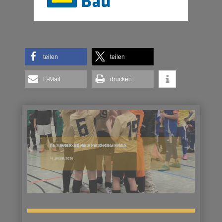
teilen
teilen
E-Mail
drucken
D1: TURNIERSIEG NACH PACKENDEM FINALE
14. JANUAR 2026