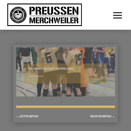
D1: TURNIERSIEG NACH PACKENDEM FINALE
14. JANUAR 2026
←
LETZTER BEITRAG
NÄCHSTER BEITRAG
→