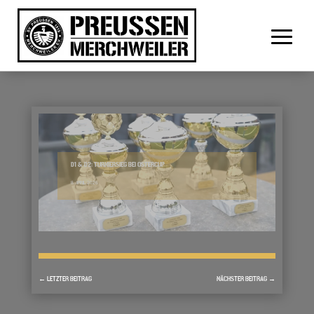
D1 & D2: TURNIERSIEG BEI OSTERCUP
8. APRIL 2026
←
LETZTER BEITRAG
NÄCHSTER BEITRAG
→