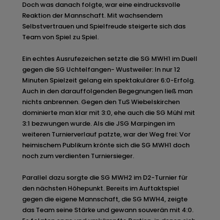
Doch was danach folgte, war eine eindrucksvolle
Reaktion der Mannschaft. Mit wachsendem
Selbstvertrauen und Spielfreude steigerte sich das
Team von Spiel zu Spiel.
Ein echtes Ausrufezeichen setzte die SG MWH1 im Duell
gegen die SG Uchtelfangen- Wustweiler: In nur 12
Minuten Spielzeit gelang ein spektakulärer 6:0-Erfolg.
Auch in den darauffolgenden Begegnungen ließ man
nichts anbrennen. Gegen den TuS Wiebelskirchen
dominierte man klar mit 3:0, ehe auch die SG Mühl mit
3:1 bezwungen wurde. Als die JSG Marpingen im
weiteren Turnierverlauf patzte, war der Weg frei: Vor
heimischem Publikum krönte sich die SG MWH1 doch
noch zum verdienten Turniersieger.
Parallel dazu sorgte die SG MWH2 im D2-Turnier für
den nächsten Höhepunkt. Bereits im Auftaktspiel
gegen die eigene Mannschaft, die SG MWH4, zeigte
das Team seine Stärke und gewann souverän mit 4:0.