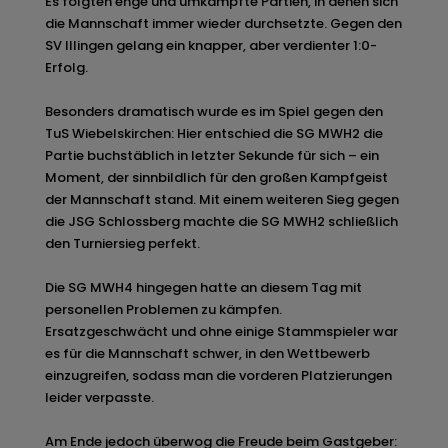
Es folgten enge und umkämpfte Partien, in denen sich
die Mannschaft immer wieder durchsetzte. Gegen den
SV Illingen gelang ein knapper, aber verdienter 1:0-
Erfolg.
Besonders dramatisch wurde es im Spiel gegen den
TuS Wiebelskirchen: Hier entschied die SG MWH2 die
Partie buchstäblich in letzter Sekunde für sich – ein
Moment, der sinnbildlich für den großen Kampfgeist
der Mannschaft stand. Mit einem weiteren Sieg gegen
die JSG Schlossberg machte die SG MWH2 schließlich
den Turniersieg perfekt.
Die SG MWH4 hingegen hatte an diesem Tag mit
personellen Problemen zu kämpfen.
Ersatzgeschwächt und ohne einige Stammspieler war
es für die Mannschaft schwer, in den Wettbewerb
einzugreifen, sodass man die vorderen Platzierungen
leider verpasste.
Am Ende jedoch überwog die Freude beim Gastgeber: