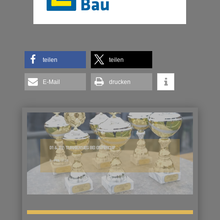
teilen
teilen
E-Mail
drucken
D1 & D2: TURNIERSIEG BEI OSTERCUP
8. APRIL 2026