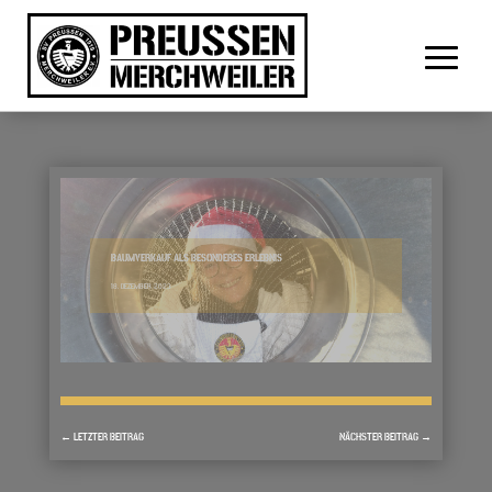
BAUMVERKAUF ALS BESONDERES ERLEBNIS
18. DEZEMBER 2023
←
LETZTER BEITRAG
NÄCHSTER BEITRAG
→