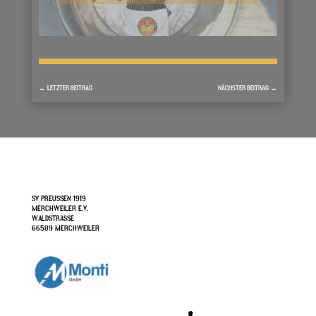
←
LETZTER BEITRAG
NÄCHSTER BEITRAG
→
SV PREUSSEN 1919
MERCHWEILER E.V.
WALDSTRASSE
66589 MERCHWEILER