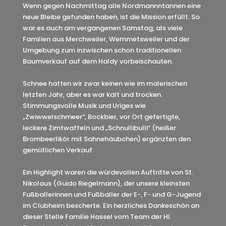
Wenn gegen Nachmittag alle Nordmannntannen eine
neue Bleibe gefunden haben, ist die Mission erfüllt. So
war es auch am vergangenen Samstag, als viele
Familien aus Merchweiler, Wemmetsweiler und der
Umgebung zum inzwischen schon traditionellen
Baumverkauf auf dem Haldy vorbeischauten.
Schnee hatten wir zwar keinen wie im malerischen
letzten Jahr, aber es war kalt und trocken.
Stimmungsvolle Musik und Uriges wie
„Zwiwwelschmeer“, Bockbier, vor Ort gefertigte,
leckere Zimtwaffeln und „Schnullibulli“ (heißer
Brombeerlikör mit Sahnehäubchen) ergänzten den
gemütlichen Verkauf.
Ein Highlight waren die würdevollen Auftritte von St.
Nikolaus (Guido Riegelmann), der unsere kleinsten
Fußballerinnen und Fußballer der E-, F- und G-Jugend
im Clubheim bescherte. Ein herzliches Dankeschön an
dieser Stelle Familie Hassel vom Team der Hl.