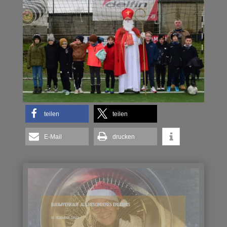
teilen
teilen
E-Mail
drucken
BAUMVERKAUF ALS BESONDERES ERLEBNIS
18. DEZEMBER 2023