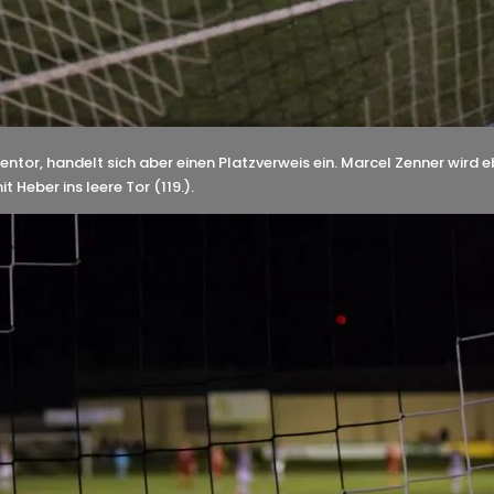
gentor, handelt sich aber einen Platzverweis ein. Marcel Zenner wird 
t Heber ins leere Tor (119.).