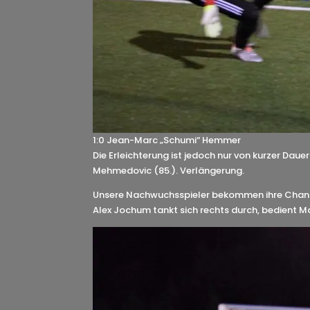
1:0 Jean-Marc „Schumi“ Hemmer
Die Erleichterung ist jedoch nur von kurzer Dau
Mehmedovic (85.). Verlängerung.
Unsere Nachwuchsspieler bekommen ihre Chance. N
Alex Jochum tankt sich rechts durch, bedient Mar