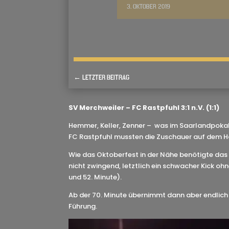
3. OKTOBER 2019
←
LETZTER BEITRAG
SV Merchweiler – FC Rastpfuhl 3:1 n.V. (1:1)
Hemmer, Keller, Zenner – was im Saarlandpokal
FC Rastpfuhl mussten die Zuschauer auf dem Ha
Wie das Oktoberfest in der Nähe benötigte das 
nicht zwingend, letztlich ein schwacher Kick oh
und 52. Minute).
Ab der 70. Minute übernimmt dann aber endlich 
Führung.