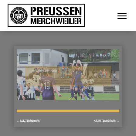
UND WIEDER ZWEI SIEGE
2. MAI 2022
←
LETZTER BEITRAG
NÄCHSTER BEITRAG
→