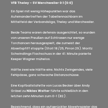
VfB Theley – SV Merchweiler 0:1 (0:0)
Ein Spiel mit wenig Höhepunkten war das
Aufeinandertreffen der Tabellennachbarn im
Mittelfeld der Verbandsliga, Theley und Merchweiler.
Beide Teams waren defensiv ausgerichtet, so wurden
von unseren Preußen auf Echtrasen nur wenige
Torchancen herausgespielt, die zumeist der
Abseitspfiff stoppte (Stoll 18./25, Pirron 29.). Moritz
Schwindlings Flachschuss in der 41. Minute parierte
Keeper Wagner mühelos.
Hälfte zwei wie Hälfte eins. Nichts Zwingendes, viele
Fehlpässe, ganz schwache Distanzschüsse.
Eine Kopfballstafette von Lucas Becker über Andy
Gräsel zu
Niklas Wolter
führte schließlich in den
letzten zehn Minuten zum 0-1 (82.) .
Bezeichnend, dass ein aufgerückter Abwehrspieler das