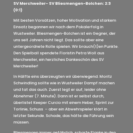
SV Merchweiler- SV Bliesmengen-Bolchen: 2:3
(0:1)
Mit besten Vorsätzen, hoher Motivation und starkem
Einsatz begannen wir nach dem Pokalerfolg in
Wustweiler. Bliesmengen-Bolchen ist ein Gegner, der
uns seit Jahren nicht liegt. Das sollte aber eine
untergeordnete Rolle spielen. Wir brauch(t)en Punkte.
Den Spielball spendete Floristin Petra Woll aus
Merchweiler, ein herzliches Dankeschön des SV
Merchweiler!
In Hälfte eins überzeugten wir überwiegend. Moritz
Schwindling sollte wie in Wustweiler Dampf machen
und tat das auch. Zuerst legt er auf, leider ohne
Abnehmer (7. Minute). Dann ist er selbst durch,
überlistet Keeper Curcio mit einem Heber, Sprint zur
Torlinie, Schuss – aber ein Abwehrspieler klärt in
letzter Sekunde. Schade, das hätte die Führung sein
müssen.
Bliesmengen immer gefährlich, scharfe Flanke in den