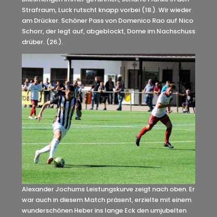
Strafraum, Luck rutscht knapp vorbei (18.). Wir wieder
am Drücker. Schöner Pass von Domenico Rao auf Nico
Schorr, der legt auf, abgeblockt, Dome im Nachschuss
drüber. (26.).
Alexander Jochums Leistungskurve zeigt nach oben. Er
war auch in diesem Match präsent, erzielte mit einem
wunderschönen Heber ins lange Eck den umjubelten