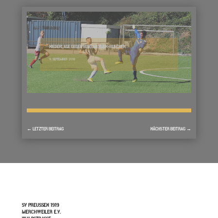
NIEDERLAGE GEGEN BLIESMENGEN-BOLCHEN
9. SEPTEMBER 2018
←
LETZTER BEITRAG
NÄCHSTER BEITRAG
→
SV PREUSSEN 1919
MERCHWEILER E.V.