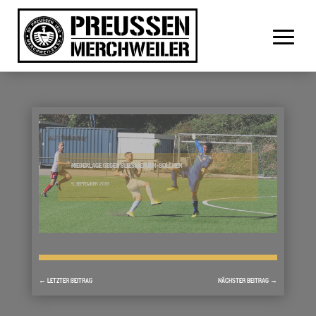
NIEDERLAGE GEGEN BLIESMENGEN-BOLCHEN
9. SEPTEMBER 2018
←
LETZTER BEITRAG
NÄCHSTER BEITRAG
→