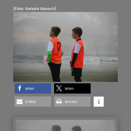
(Foto: Sandra Rausch)
teilen
teilen
E-Mail
drucken