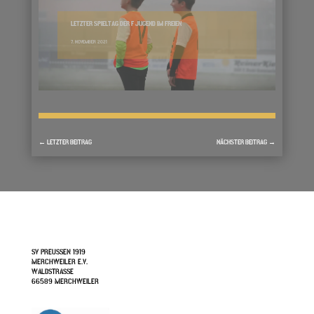
LETZTER SPIELTAG DER F JUGEND IM FREIEN
7. NOVEMBER 2021
←
LETZTER BEITRAG
NÄCHSTER BEITRAG
→
SV PREUSSEN 1919
MERCHWEILER E.V.
WALDSTRASSE
66589 MERCHWEILER