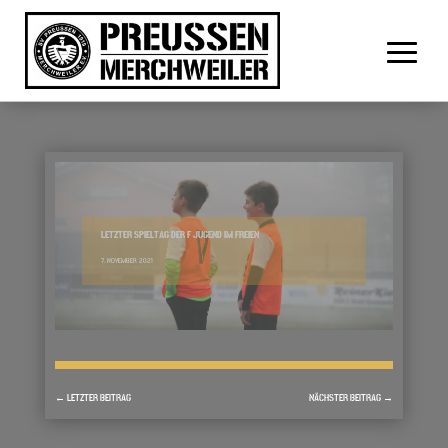
LETZTER SPIELTAG DER F JUGEND IM FREIEN
7. NOVEMBER 2021
←
LETZTER BEITRAG
NÄCHSTER BEITRAG
→