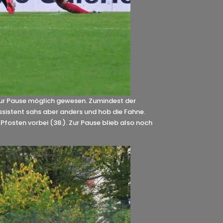
 zur Pause möglich gewesen. Zumindest der
Assistent sahs aber anders und hob die Fahne.
Pfosten vorbei (38.). Zur Pause blieb also noch