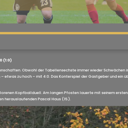
 (1:0)
annschaften. Obwohl der Tabellensechste immer wieder Schwächen in 
n – etwas zu hoch – mit 4:0. Das Konterspiel der Gastgeber und ein 
erlorenen Kopfballduell. Am langen Pfosten lauerte mit seinem ersten
en herauslaufenden Pascal Haus (15.).