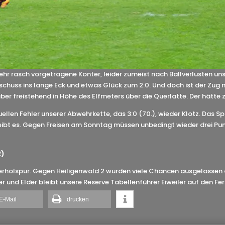
 sehr rasch vorgetragene Konter, leider zumeist nach Ballverlusten un
hschuss ins lange Eck und etwas Glück zum 2:0. Und doch ist der Zug
 aber freistehend in Höhe des Elfmeters über die Querlatte. Der hätte
ellen Fehler unserer Abwehrkette, das 3:0 (70.), wieder Klotz. Das Sp
i bleibt es. Gegen Freisen am Sonntag müssen unbedingt wieder drei 
2)
berholspur. Gegen Heiligenwald 2 wurden viele Chancen ausgelassen 
und Elder bleibt unsere Reserve Tabellenführer Eiweiler auf den Fers
E-Mail
drucken