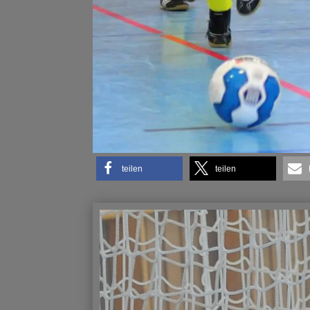
teilen
teilen