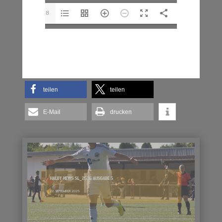
1/28
teilen
teilen
E-Mail
drucken
HALDY NEWS SL_2526 AUSGABE 5
22. SEPTEMBER 2025