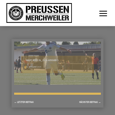
HALDY NEWS SL_2526 AUSGABE 5
22. SEPTEMBER 2025
←
LETZTER BEITRAG
NÄCHSTER BEITRAG
→