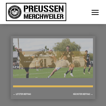
HALDY NEWS SL_2526 AUSGABE 2
8. AUGUST 2025
←
LETZTER BEITRAG
NÄCHSTER BEITRAG
→