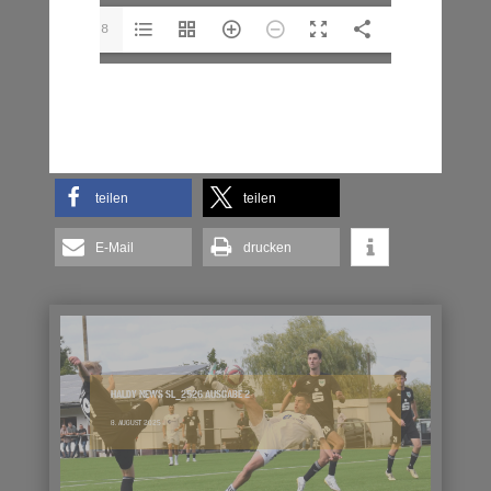
1/28
teilen
teilen
E-Mail
drucken
HALDY NEWS SL_2526 AUSGABE 2
8. AUGUST 2025