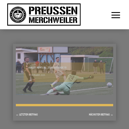
HALDY NEWS SL_2526 AUSGABE 10
14. NOVEMBER 2025
←
LETZTER BEITRAG
NÄCHSTER BEITRAG
→