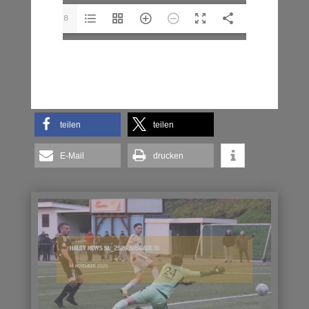
1/28
teilen
teilen
E-Mail
drucken
HALDY NEWS SL_2526 AUSGABE 10
14. NOVEMBER 2025