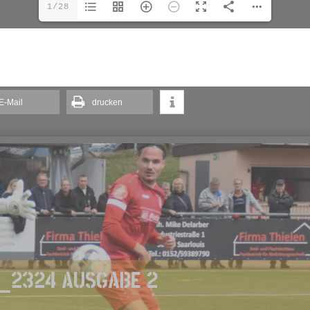
1/28
E-Mail
drucken
_2324 AUSGABE 2