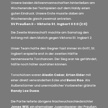
Unsere beiden Aktivenmannschaften hinterließen am
Wochenende bei Testspielen auf dem Haldy einen
guten Eindruck. Unsere Erste musste dabei am
Wochenende gleich zweimal antreten.
SV Preußen II – Viktoria St. Ingbert II 3:0 (2:0)
Die Zweite Mannschaft machte am Samstag den
Anfang mit dem Match gegen Viktoria St. Ingbert 2.
Unser Team hatte den Gegner fast immer im Griff, St.
Ingbert erspielte erst in der zweiten Hälfte
nennenswerte Torchancen. Der Sieg war nie gefährdet,
hätte noch höher ausfallen können.
Torschützen waren
Aladin Cakar
,
Ertan Elder
mit
einer direkt verwandelten Ecke und
Benni Rao
. Als
Außenstürmer und unermüdlicher Vorbereiter glänzte
Randy Lee Duwa
.
Die Partie leitete übrigens Nachwuchsschiedsrichter
Jonas Will
, ein ehemaliger Jugendspieler der Preußen.