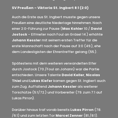
SV Preußen – Viktoria St. Ingbert 8:1 (2:0)
Auch die Erste aus St. Ingbert musste gegen unsere
Preußen eine deutliche Niederlage hinnehmen. Nach
einer 2:0-Führung zur Pause (
Max Kohler
10./
David
Jostock
– Elfmeter nach Foul an Gräsel 14.) erhöhte
Johann Kessler
mit seinem ersten Treffer für die
erste Mannschaft nach der Pause auf 3:0 (49.), ehe
dem Landesligisten der Ehrentreffer gelang (55.).
Spätestens mit dem weiteren verwandelten Elfer
durch Jostock (70./Foul an Johann) war die Partie
entschieden. Unsere Talente
David Keller
,
Nicolas
Thiel
und
Lukas Kiefer
kamen gegen St. Ingbert auch
zum Zug. Auffallend
Johann Kessler
als weiterer
Torschütze (5:1/72.) und Vorbereiter (79. zum 7:1 auf
Lukas Pirron).
Darüber hinaus traf vorab bereits
Lukas Pirron
(78.
/6:1) und zum letzten Tor
Marcel Zenner
(81./8:1).