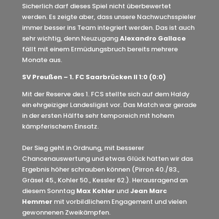
Sicherlich darf dieses Spiel nicht überbewertet
werden. Es zeigte aber, dass unsere Nachwuchsspieler
immer besser ins Team integriert werden. Das ist auch
sehr wichtig, denn Neuzugang
Alexandro Gallace
fällt mit einem Ermüdungsbruch bereits mehrere
Monate aus.
SV Preußen – 1. FC Saarbrücken II 1:0 (0:0)
Mit der Reserve des 1. FCS stellte sich auf dem Haldy
ein ehrgeiziger Landesligist vor. Das Match war gerade
in der ersten Hälfte sehr temporeich mit hohem
kämpferischem Einsatz.
Der Sieg geht in Ordnung, mit besserer
Chancenauswertung und etwas Glück hätten wir das
Ergebnis höher schrauben können (Pirron 40./83.,
Gräsel 45., Kohler 50., Kessler 62.). Herausragend an
diesem Sonntag
Max Kohler
und
Jean Marc
Hemmer
mit vorbildlichem Engagement und vielen
gewonnenen Zweikämpfen.