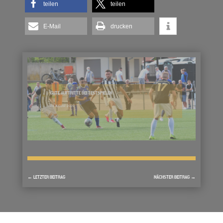
teilen
teilen
E-Mail
drucken
GUTE AUFTRITTE BEI TESTSPIELEN
24. AUGUST 2020
←
LETZTER BEITRAG
NÄCHSTER BEITRAG
→