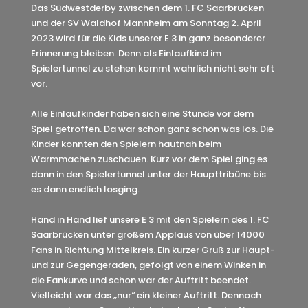
Das Südwestderby zwischen dem 1. FC Saarbrücken
und der SV Waldhof Mannheim am Sonntag 2. April
2023 wird für die Kids unserer E 3 in ganz besonderer
Erinnerung bleiben. Denn als Einlaufkind im
Spielertunnel zu stehen kommt wahrlich nicht sehr oft
vor.
Alle Einlaufkinder haben sich eine Stunde vor dem
Spiel getroffen. Da war schon ganz schön was los. Die
Kinder konnten den Spielern hautnah beim
Warmmachen zuschauen. Kurz vor dem Spiel ging es
dann in den Spielertunnel unter der Haupttribüne bis
es dann endlich losging.
Hand in Hand lief unsere E 3 mit den Spielern des 1. FC
Saarbrücken unter großem Applaus von über 14000
Fans in Richtung Mittelkreis. Ein kurzer Gruß zur Haupt-
und zur Gegengeraden, gefolgt von einem Winken in
die Fankurve und schon war der Auftritt beendet.
Vielleicht war das „nur“ ein kleiner Auftritt. Dennoch