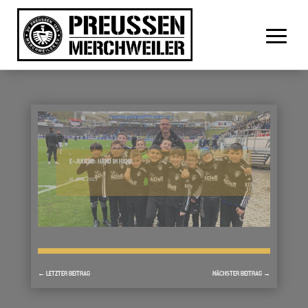
E-JUGEND: HAND IN HAND
10. APRIL 2023
←
LETZTER BEITRAG
NÄCHSTER BEITRAG
→