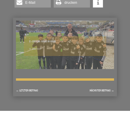
E-Mail
drucken
E-JUGEND: HAND IN HAND
10. APRIL 2023
←
LETZTER BEITRAG
NÄCHSTER BEITRAG
→