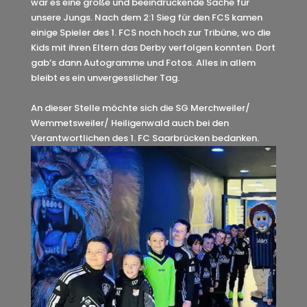
war es eine große und beeindruckende Sache für
unsere Jungs. Nach dem 2:1 Sieg für den FCS kamen
einige Spieler des 1. FCS noch hoch zur Tribüne, wo die
Kids mit ihren Eltern das Derby verfolgen konnten. Dort
gab’s dann Autogramme und Fotos. Alles in allem
bleibt es ein unvergesslicher Tag.
An dieser Stelle möchte sich die SG Merchweiler/
Wemmetsweiler/ Heiligenwald auch bei den
Verantwortlichen des 1. FC Saarbrücken bedanken.