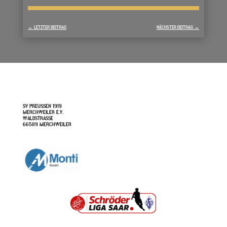
←
LETZTER BEITRAG
NÄCHSTER BEITRAG
→
SV PREUSSEN 1919
MERCHWEILER E.V.
WALDSTRASSE
66589 MERCHWEILER