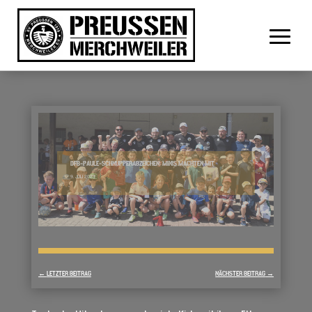
DFB-PAULE-SCHNUPPERABZEICHEN: MINIS MACHTEN MIT
9. JULI 2023
←
LETZTER BEITRAG
NÄCHSTER BEITRAG
→