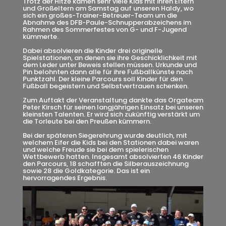
Trotz der Hitze kamen sehr viele Kids mit ihren Eltern
und Großeltern am Samstag auf unseren Haldy, wo
sich ein großes-Trainer-Betreuer-Team um die
Abnahme des DFB-Paule-Schnupperabzeichens im
Rahmen des Sommerfestes von G- und F-Jugend
kümmerte.
Dabei absolvieren die Kinder drei originelle
Spielstationen, an denen sie ihre Geschicklichkeit mit
dem Leder unter Beweis stellen müssen. Urkunde und
Pin belohnten dann alle für ihre Fußballkünste nach
Punktzahl. Der kleine Parcours soll Kinder für den
Fußball begeistern und Selbstvertrauen schenken.
Zum Auftakt der Veranstaltung dankte das Orgateam
Peter Kirsch für seinen langjährigen Einsatz bei unseren
kleinsten Talenten. Er wird sich zukünftig verstärkt um
die Torleute bei den Preußen kümmern.
Bei der späteren Siegerehrung wurde deutlich, mit
welchem Eifer die Kids bei den Stationen dabei waren
und welche Freude sie bei dem spielerischen
Wettbewerb hatten. Insgesamt absolvierten 46 Kinder
den Parcours, 18 schafften die Silberauszeichnung
sowie 28 die Goldkategorie. Das ist ein
hervorragendes Ergebnis.