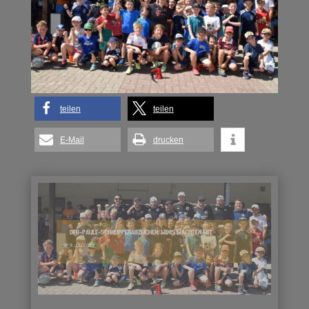
teilen
teilen
E-Mail
drucken
DFB-PAULE-SCHNUPPERABZEICHEN: MINIS MACHTEN MIT
9. JULI 2023