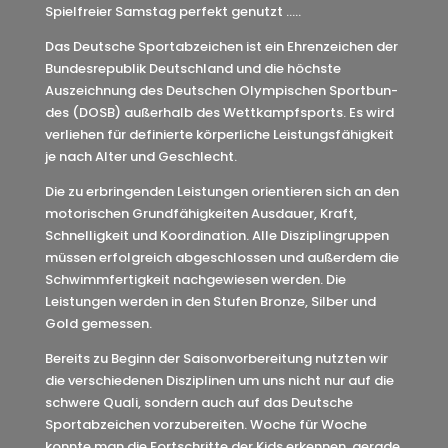
Spielfreier Samstag perfekt genutzt …..
Das Deut­sche Sport­ab­zei­chen ist ein Ehren­zei­chen der
Bundes­re­pu­blik Deutsch­land und die höchste
Auszeich­nung des Deut­schen Olym­pi­schen Sport­bun­
des (DOSB) außer­halb des Wett­kampf­sports. Es wird
verlie­hen für defi­nierte körper­li­che Leis­tungs­fä­hig­keit
je nach Alter und Geschlecht.
Die zu erbrin­gen­den Leis­tun­gen orien­tie­ren sich an den
moto­ri­schen Grund­fä­hig­kei­ten Ausdauer, Kraft,
Schnel­lig­keit und Koor­di­na­tion. Alle Diszi­plin­grup­pen
müssen erfolg­reich abge­schlos­sen und außer­dem die
Schwimm­fer­tig­keit nach­ge­wie­sen werden. Die
Leistungen werden in den Stufen Bronze, Silber und
Gold gemessen.
Bereits zu Beginn der Saisonvorbereitung nutzten wir
die verschiedenen Disziplinen um uns nicht nur auf die
schwere Quali, sondern auch auf das Deutsche
Sportabzeichen vorzubereiten. Woche für Woche
konnte man die Fortschritte der Kids erkennen, gerade