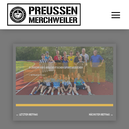
D JUGEND KIDS BEIM DEUTSCHEN SPORTABZEICHEN
1. SEPTEMBER 2024
←
LETZTER BEITRAG
NÄCHSTER BEITRAG
→