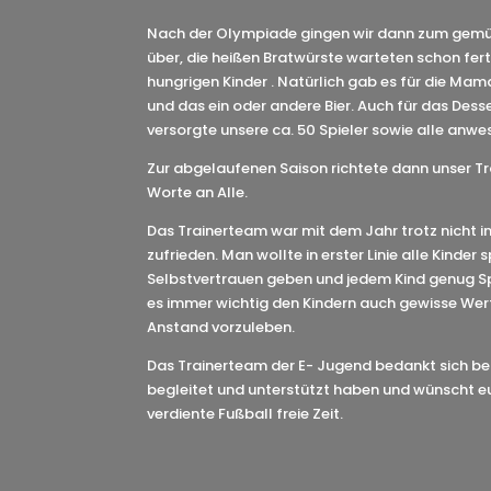
Nach der Olympiade gingen wir dann zum gemütl
über, die heißen Bratwürste warteten schon fert
hungrigen Kinder . Natürlich gab es für die Ma
und das ein oder andere Bier. Auch für das Dess
versorgte unsere ca. 50 Spieler sowie alle anwe
Zur abgelaufenen Saison richtete dann unser T
Worte an Alle.
Das Trainerteam war mit dem Jahr trotz nicht i
zufrieden. Man wollte in erster Linie alle Kinder 
Selbstvertrauen geben und jedem Kind genug S
es immer wichtig den Kindern auch gewisse Werte
Anstand vorzuleben.
Das Trainerteam der E- Jugend bedankt sich bei 
begleitet und unterstützt haben und wünscht e
verdiente Fußball freie Zeit.