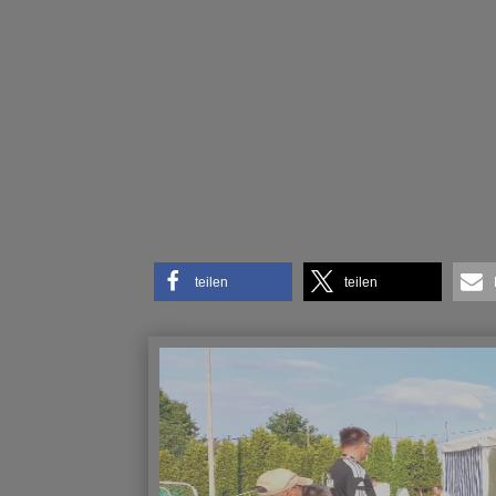
teilen
teilen