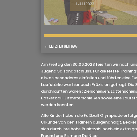
1. JULI 2023
←
LETZTER BEITRAG
Am Freitag den 30.06.2023 feierten wir nach uns
Jugend Saisonabschluss. Für die letzte Trainings
etwas besonderes einfallen und führten eine F
Laufstärke war hier auch Präzision gefragt. Die 
durchlauften waren : Zielschießen, Lattenschie
Basketball, Elfmeterschießen sowie eine Laufstat
werden konnten.
Alle Kinder haben die Fußball Olympiade erfolg
Urkunde von den Trainern ausgehändigt. Becker
sich durch ihre hohe Punktzahl noch ein extra g
Freund und Eismann Da Nico.