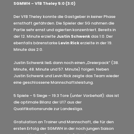
SGMWH – VfB Theley 5:0 (3:0)
Der VfB Theley konnte die Gastgeber in keiner Phase
ernsthaft gefährden. Die Spieler der SG nahmen die
Partie sehr ernst und agierten konzentriert. Bereits in
der 12. Minute erzielte
Justin Schwenk
das 1:0. Der
ebenfalls bärenstarke
Levin Rick
erzielte in der 19.
Minute das 2:0.
Justin Schwenk ließ dann noch einen „Dreierpack“ (38.
Minute, 48. Minute und 57. Minute) folgen. Neben
Justin Schwenk und Levin Rick zeigte das Team wieder
eine geschlossene Mannschaftsleistung.
5 Spiele – 5 Siege – 19.3 Tore (
unter Vorbehalt
): das ist
die optimale Bilanz der U17 aus der
Qualifikationsrunde zur Landesliga.
Gratulation an Trainer und Mannschaft, die für den
ersten Erfolg der SGMWH in der noch jungen Saison