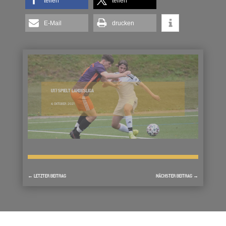
teilen
teilen
E-Mail
drucken
U17 SPIELT LANDESLIGA
4. OKTOBER 2021
←
LETZTER BEITRAG
NÄCHSTER BEITRAG
→