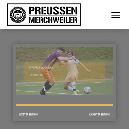
U17 SPIELT LANDESLIGA
4. OKTOBER 2021
←
LETZTER BEITRAG
NÄCHSTER BEITRAG
→