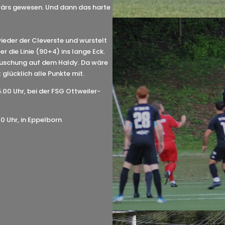
 wärs gewesen. Und dann das harte
wieder der Cleverste und wurstelt
 die Linie (90+4) ins lange Eck.
äuschung auf dem Haldy. Da wäre
glücklich alle Punkte mit.
.00 Uhr, bei der FSG Ottweiler-
0 Uhr, in Eppelborn