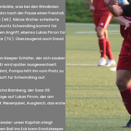
enbälle, was bei den Windböen
Balci nach der Pause einen Freistoß
 (48.). Niklas Wolter scheiterte
 Moritz Schwindling kommt für
n Angriff, ebenso Lukas Pirron für
te (70.). Überzeugend auch David
gen Keeper Schäfer, der sich sauber
 Er wird später ausgewechselt.
ähnt, Pompa hilft ihn vom Platz zu
äuft für Schwindling auf.
ascha Bamberg, der Saar 05
lage auf Lukas Pirron, der am
 Riesenjubel, Ausgleich, das erste
essler: unser Kapitän steigt
nen Ball ins Eck kann Ersatzkeeper