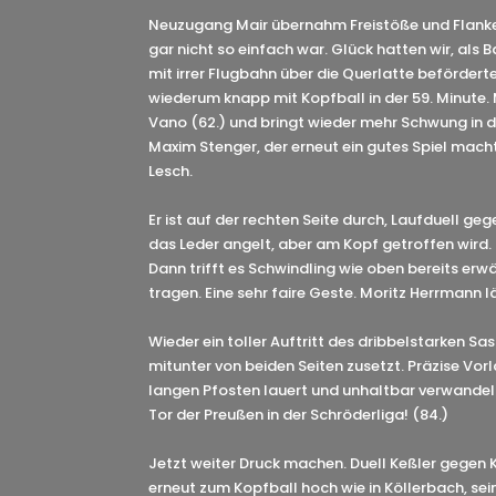
Neuzugang Mair übernahm Freistöße und Flank
gar nicht so einfach war. Glück hatten wir, als 
mit irrer Flugbahn über die Querlatte beförderte
wiederum knapp mit Kopfball in der 59. Minute.
Vano (62.) und bringt wieder mehr Schwung in de
Maxim Stenger, der erneut ein gutes Spiel mach
Lesch.
Er ist auf der rechten Seite durch, Laufduell ge
das Leder angelt, aber am Kopf getroffen wird.
Dann trifft es Schwindling wie oben bereits erw
tragen. Eine sehr faire Geste. Moritz Herrmann l
Wieder ein toller Auftritt des dribbelstarken S
mitunter von beiden Seiten zusetzt. Präzise Vor
langen Pfosten lauert und unhaltbar verwandelt:
Tor der Preußen in der Schröderliga! (84.)
Jetzt weiter Druck machen. Duell Keßler gegen K
erneut zum Kopfball hoch wie in Köllerbach, sei