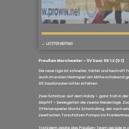
3. AUGUST 2023
←
LETZTER BEITRAG
Preußen Merchweiler – SV Saar 05 1:2 (0:1)
Die neue Liga ist schneller, härter und bestraft 
auch im ersten Heimspiel am Mittwochabend ge
05 Saarbrücken bitter erfahren.
Zwei Schnitzer auf dem Haldy – ganz früh in der
Abpfiff – besiegelten die zweite Niederlage. Zu
Offensivspieler Moritz Schwindling, der nach 
zweifachen Torschützen Pompa ins Krankenhau
Trotzdem zeigte das Preußen-Team gerade in d