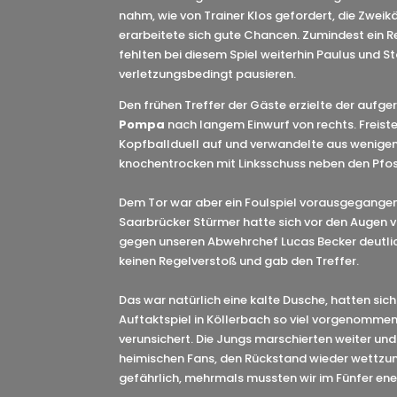
nahm, wie von Trainer Klos gefordert, die Zwei
erarbeitete sich gute Chancen. Zumindest ein R
fehlten bei diesem Spiel weiterhin Paulus und S
verletzungsbedingt pausieren.
Den frühen Treffer der Gäste erzielte der aufge
Pompa
nach langem Einwurf von rechts. Freist
Kopfballduell auf und verwandelte aus wenige
knochentrocken mit Linksschuss neben den Pfost
Dem Tor war aber ein Foulspiel vorausgegangen,
Saarbrücker Stürmer hatte sich vor den Augen v
gegen unseren Abwehrchef Lucas Becker deutlich
keinen Regelverstoß und gab den Treffer.
Das war natürlich eine kalte Dusche, hatten sic
Auftaktspiel in Köllerbach so viel vorgenommen. 
verunsichert. Die Jungs marschierten weiter un
heimischen Fans, den Rückstand wieder wettzum
gefährlich, mehrmals mussten wir im Fünfer en