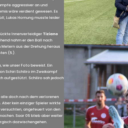
kämpfe aggressiver an und
emis wäre verdient gewesen. Es
toll, Lukas Hornung musste leider
rückte Innenverteidiger
Tiziano
ehend nahm er den Ball nach
n Metern aus der Drehung heraus
en (5.).
 wie unser Foto beweist. Ein
on Schiri Schiliro im Zweikampf
 aufgestützt. Schiliro sah jedoch
h alle doch nach dem verlorenen
Aber kein einziger Spieler wirkte
d versuchten, angefeuert von den
achen. Saar 05 blieb aber weiter
ergisch dazwischengehen.