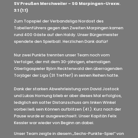
SV Preußen Merchweiler – SG Marpingen-Urexw.
3:1 (1:1)
Zum Topspiel der Verbandsliga Nordost des
Tabellenführers gegen den Zweiten Marpingen kamen
rund 400 Gäste auf den Haldy. Unser Bürgermeister
spendete den Spielball. Herzlichen Dank dafür!
Nur zwei Punkte trennten unser Team noch vom
Verfolger, der mit dem 30-jährigen, ehemaligen
Oberligaspieler Björn Recktenwald den überragenden
Torjäger der Liga (31 Treffer!) in seinen Reihen hatte.
Dank der starken Abwehrleistung von David Jostock
und Lukas Hornung blieb er aber dieses Mal erfolglos,
lediglich ein satter Distanzschuss am linken Winkel
vorbei ließ sein Können aufblitzen (41.). Kurz nach der
Pause wurde er ausgewechselt. Unser Kapitän Felix
Kessler war wieder von Beginn an dabei.
Unser Team zeigte in diesem „Sechs-Punkte-Spiel“ von