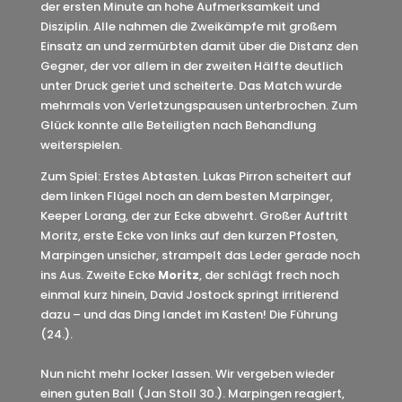
der ersten Minute an hohe Aufmerksamkeit und
Disziplin. Alle nahmen die Zweikämpfe mit großem
Einsatz an und zermürbten damit über die Distanz den
Gegner, der vor allem in der zweiten Hälfte deutlich
unter Druck geriet und scheiterte. Das Match wurde
mehrmals von Verletzungspausen unterbrochen. Zum
Glück konnte alle Beteiligten nach Behandlung
weiterspielen.
Zum Spiel: Erstes Abtasten. Lukas Pirron scheitert auf
dem linken Flügel noch an dem besten Marpinger,
Keeper Lorang, der zur Ecke abwehrt. Großer Auftritt
Moritz, erste Ecke von links auf den kurzen Pfosten,
Marpingen unsicher, strampelt das Leder gerade noch
ins Aus. Zweite Ecke
Moritz
, der schlägt frech noch
einmal kurz hinein, David Jostock springt irritierend
dazu – und das Ding landet im Kasten! Die Führung
(24.).
Nun nicht mehr locker lassen. Wir vergeben wieder
einen guten Ball (Jan Stoll 30.). Marpingen reagiert,