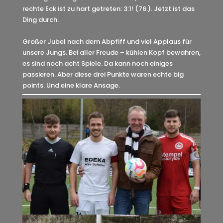
rechte Eck ist zu hart getreten: 3:1! (76.). Jetzt ist das
Ding durch.
Großer Jubel nach dem Abpfiff und viel Applaus für
unsere Jungs. Bei aller Freude – kühlen Kopf bewahren,
es sind noch acht Spiele. Da kann noch einiges
passieren. Aber diese drei Punkte waren echte big
points. Und eine klare Ansage.