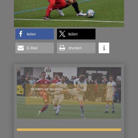
teilen
teilen
E-Mail
drucken
BIG POINTS AUF DEM HALDY!
17. APRIL 2023