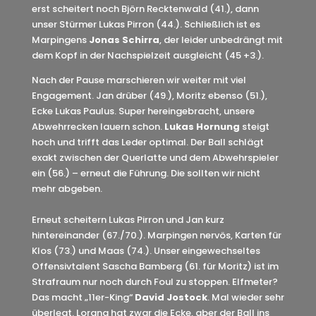
erst scheitert noch Björn Recktenwald (41.), dann
unser Stürmer Lukas Pirron (44.). Schließlich ist es
Marpingens
Jonas Schirra
, der leider unbedrängt mit
dem Kopf in der Nachspielzeit ausgleicht (45 +3.).
Nach der Pause marschieren wir weiter mit viel
Engagement. Jan drüber (49.), Moritz ebenso (51.),
Ecke Lukas Paulus. Super hereingebracht, unsere
Abwehrrecken lauern schon.
Lukas Hornung
steigt
hoch und trifft das Leder optimal. Der Ball schlägt
exakt zwischen der Querlatte und dem Abwehrspieler
ein (56.) – erneut die Führung. Die sollten wir nicht
mehr abgeben.
Erneut scheitern Lukas Pirron und Jan kurz
hintereinander (67./70.). Marpingen nervös, Karten für
Klos (73.) und Maas (74.). Unser eingewechseltes
Offensivtalent Sascha Bamberg (61. für Moritz) ist im
Strafraum nur noch durch Foul zu stoppen. Elfmeter?
Das macht „11er-King“
David Jostock
. Mal wieder sehr
überlegt. Lorang hat zwar die Ecke, aber der Ball ins