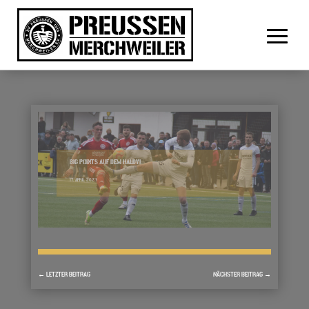
BIG POINTS AUF DEM HALDY!
17. APRIL 2023
←
LETZTER BEITRAG
NÄCHSTER BEITRAG
→