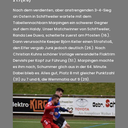
2 1:1 (0:0)
Nach dem verdienten, aber anstrengenden 3-4-Sieg
an Ostern in Schiffweiler wartete mit dem
Tabellennachbarn Marpingen ein schwerer Gegner
auf dem Haldy. Unser Matchwinner von Schiffweiler,
Randa Lee Duwa, scheiterte zuerst am Pfosten (16.).
Dann verursachte Keeper Björn Keller einen Strafstoß,
den Elfer vergab Junk jedoch deutlich (26.). Nach
Christian Kuhns schöner Vorlage verwandelte Flaktrim
Dervishi per Kopf zur Führung (51.). Marpingen machte
es ihm nach, Schummer glich aus in der 64. Minute.
Dabei blieb es. Alles gut, Platz 8 mit gleicher Punktzahl
(31) zu 7 und 6, die Wemmatia auf 9 (29).