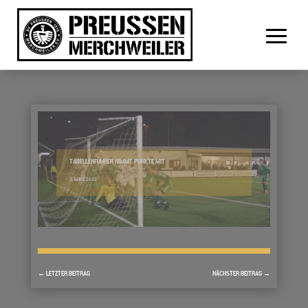
TABELLENFÜHRER NIMMT PUNKTE MIT
3. MÄRZ 2022
←
LETZTER BEITRAG
NÄCHSTER BEITRAG
→