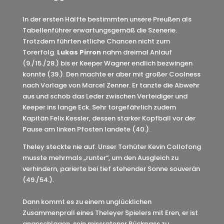
In der ersten Hälfte bestimmten unsere Preußen als
Tabellenführer erwartungsgemäß die Szenerie.
Trotzdem führten etliche Chancen nicht zum
Torerfolg.
Lukas Pirron
nahm dreimal Anlauf
(9./15./28.) bis er Keeper Wagner endlich bezwingen
konnte (39.). Den machte er aber mit großer Coolness
nach Vorlage von Marcel Zenner. Er tanzte die Abwehr
aus und schob das Leder zwischen Verteidiger und
Keeper ins lange Eck. Sehr torgefährlich zudem
Kapitän Felix Kessler, dessen starker Kopfball vor der
Pause am linken Pfosten landete (40.).
Theley steckte nie auf. Unser Torhüter Kevin Collofong
musste mehrmals „runter“, um den Ausgleich zu
verhindern, parierte bei tief stehender Sonne souverän
(49./54.).
Dann kommt es zu einem unglücklichen
Zusammenprall eines Theleyer Spielers mit Eren, er ist
angeschlagen, sein missratener Rückpass zu