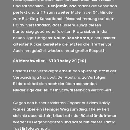
Und tatsächlich –
Benjamin Rao
macht die Sensation
perfekt und trifft zum zweiten Male in der 94. Minute
zum 5:4-Sieg. Sensationell! Riesenstimmung auf dem
Haldy. Verständlich, dass unsere Jungs diesen
Kantersieg gebührend feierten. Platz sieben in der
neuen Liga. Übrigens:
Salim Bouchama
, einer unserer
ältesten Kicker, bereitete die letzten drei Treffer vor!
Auch ihm gebührt wieder einmal großer Respekt.
SV Merchweiler – VfB Theley 2:1 (1:0)
Unsere Erste verteidigte erneut den Spitzenplatz in der
Verbandsliga Nordost. Der Abstand zu Verfolger
Bildstock hat sich nach der überraschenden
Niederlage der Hellas in Schwarzenbach vergrößert.
Gegen den bisher stärksten Gegner auf dem Haldy
war es aber ein steiniger Weg zum Sieg. Theley ließ
sich nie abschütteln, blies trotz der Rückstände immer
wieder zu Gegenangriffen und hätte mit dieser Taktik
fast Erfolg gehabt.