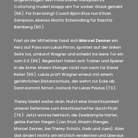
Collofong trudelt knapp am Tor vorbei. Glück gehabt
(58.). Für Eren bringt Coach Björn Klos nun Ethan
Sampson, ebenso Moritz Schwindling für Sascha
Bamberg (60.).
Fast an der Mittellinie fasst sich
Marcel Zenner
ein
Herz auf Pass von Lukas Pirron, sprintet auf der linken
Seite los, umkurvt Wagner und schiebt ins leere Tor ein
zum 2:0 (69.). Begeistert fallen sich Trainer und Spieler
in die Arme. Maxim Stenger rückt nun nach für David
Keller (69.). Lukas prüft Wagner erneut mit einem
gefährlichen Distanzschuss, der wehrt zur Ecke ab.
Dann kommt Simon Jostock für Lukas Paulus (73.).
Theley bleibt weiter dran. Nutzt eine Unachtsamkeit
unserer Defensive zum Anschlusstreffer durch Pirali
(76.). Jetzt wird es hektisch, die Zweikämpfe härter,
gelbe Karten fliegen (Jan Stoll, Maxim Stenger,
Marcel Zenner, bei Theley Schütz, Geib und Juen). Aber
das ändert nichts am letztlich verdienten und überaus