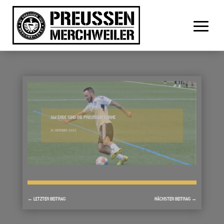
AM ENDE SIND DIE PREUSSEN VORNE
31. OKTOBER 2022
←
LETZTER BEITRAG
NÄCHSTER BEITRAG
→