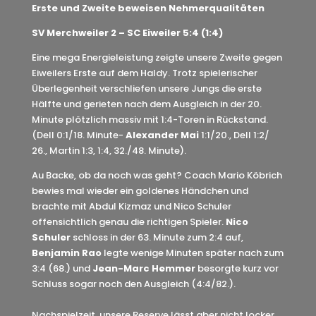
Erste und Zweite beweisen Nehmerqualitäten
SV Merchweiler 2 – SC Eiweiler 5:4 (1:4)
Eine mega Energieleistung zeigte unsere Zweite gegen
Eiweilers Erste auf dem Haldy. Trotz spielerischer
Überlegenheit verschliefen unsere Jungs die erste
Hälfte und gerieten nach dem Ausgleich in der 20.
Minute plötzlich massiv mit 1:4-Toren in Rückstand.
(Dell 0:1/18. Minute-
Alexander Mai
1:1/20., Dell 1:2/
26., Martin 1:3, 1:4, 32./48. Minute).
Au Backe, ob da noch was geht? Coach Mario Köbrich
bewies mal wieder ein goldenes Händchen und
brachte mit Abdul Kizmaz und Nico Schuler
offensichtlich genau die richtigen Spieler.
Nico
Schuler
schloss in der 63. Minute zum 2:4 auf,
Benjamin Rao
legte wenige Minuten später nach zum
3:4 (68.) und
Jean-Marc Hemmer
besorgte kurz vor
Schluss sogar noch den Ausgleich (4:4/82.).
Nachspielzeit, unsere Reserve lässt aber nicht locker.