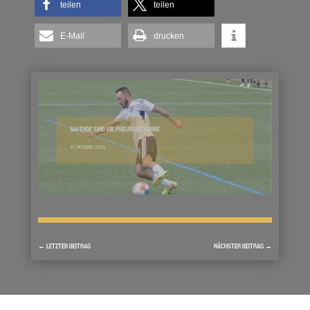
teilen
teilen
E-Mail
drucken
AM ENDE SIND DIE PREUSSEN VORNE
31. OKTOBER 2022
←
LETZTER BEITRAG
NÄCHSTER BEITRAG
→