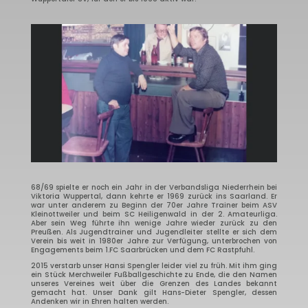
68/69 spielte er noch ein Jahr in der Verbandsliga Niederrhein bei
Viktoria Wuppertal, dann kehrte er 1969 zurück ins Saarland. Er
war unter anderem zu Beginn der 70er Jahre Trainer beim ASV
Kleinottweiler und beim SC Heiligenwald in der 2. Amateurliga.
Aber sein Weg führte ihn wenige Jahre wieder zurück zu den
Preußen. Als Jugendtrainer und Jugendleiter stellte er sich dem
Verein bis weit in 1980er Jahre zur Verfügung, unterbrochen von
Engagements beim 1.FC Saarbrücken und dem FC Rastpfuhl.
2015 verstarb unser Hansi Spengler leider viel zu früh. Mit ihm ging
ein Stück Merchweiler Fußballgeschichte zu Ende, die den Namen
unseres Vereines weit über die Grenzen des Landes bekannt
gemacht hat. Unser Dank gilt Hans-Dieter Spengler, dessen
Andenken wir in Ehren halten werden.