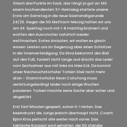
Gleich drei Punkte im Sack, das fängt ja gut an: Mit
einem hochverdienten 3:1-Heimsieg startete unsere
Erste am Samstag in die neue Saarlandligarunde
24/25. Gegen die SG Mettlach-Merzig hatten wir uns
am 34. Spieltag noch mit 1-8 mächtig blamiert und
wollten den Ausrutscher natürlich wieder
wettmachen. Erstes Anlaufen, wir wollen es gleich
wissen. Leisten uns im Gegenzug aber einen Schnitzer
in der Innenverteidigung. Da Silva bekommt den Ball
auf den Fuß, fackelt nicht lange und drischt das Leder
vom Sechzehner aus mit links ins linke Eck. Da kommt
unser Nachwuchstorhüter Torben Steil nicht mehr
dran – Stammtorhüter Kevin Collofong muss
verletzungsbedingt leider noch einige Wochen
pausieren. Torben machte seine Sache aber sicher und
abgeklärt.
Erst fünf Minuten gespielt, schon 0-1 hinten. Das
beeindruckt die Jungs jedoch überhaupt nicht, Coach
Björn Klos peitscht alle weiter nach vorne. Das
taktische Konzept wird gehalten, die SG ständig