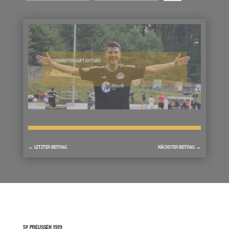
VERDIENTER AUFTAKTSIEG
29. JULI 2024
←
LETZTER BEITRAG
NÄCHSTER BEITRAG
→
SV PREUSSEN 1919