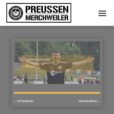
VERDIENTER AUFTAKTSIEG
29. JULI 2024
←
LETZTER BEITRAG
NÄCHSTER BEITRAG
→