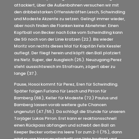
attackiert, über die Außenbahnen versuchen wir mit
den dribbelstarken Offensivkräften Lesch, Schwindling
und Modeste Akzente zu setzen. Gelingt immer wieder,
aber noch finden die Flanken keine Abnehmer. Einen
Kopfball von Becker nach Ecke vom Schwindling kann
die SG noch von der Linie kratzen (22.). Bis wieder
Moritz von rechts dieses Mal für Kapitän Felix Kessler
auflegt. Der fliegt herein und köpft den Ball platziert
ins Netz. Super, der Ausgleich (25.). Neuzugang Perez
steht aussichtsreich im Strafraum, zögert aber zu
lange (37.).
Pause, Hosoi kommt für Perez, Eren für Schwindling.
Später folgen Furlano für Lesch und Pirron für
Bamberg (68.), Keller für Modeste (72.) Paulus und
Bamberg lassen vorab weitere gute Chancen
ungenutzt (47./55.). Da schlägt die Stunde für unseren
Torjäger Lukas Pirron. Erst kann er reaktionsschnell
einen Rückpass abfangen und schiebt den Ball an
Keeper Becker vorbei ins leere Tor zum 2-1 (75.), dann
wird er von Hosoi musterhaft von links bedient und