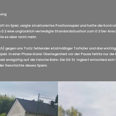
tung
 im Spiel, zeigte strukturiertes Positionsspiel und hatte die Kontr
m 0:2 eine unglücklich verteidigte Standardsituation zum 0:3 Der Ans
te es aber nicht mehr.
noch) gegen uns Trotz fehlender etatmäßiger Torhüter und drei wicht
 Spiel. In einer Phase klarer Überlegenheit vor der Pause fehlte nur d
l endgültig auf die falsche Bahn. Die SG St. Ingbert entschied sich 
der Geschichte dieses Spiels.