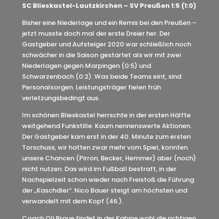
SC Blieskastel-Lautzkirchen – SV Preußen 1:5 (1:0)
Bisher eine Niederlage und ein Remis bei den Preußen –
jetzt musste doch mal der erste Dreier her. Der
Gastgeber und Aufsteiger 2020 war schließlich noch
schwächer in die Saison gestartet als wir mit zwei
Niederlagen gegen Marpingen (0:5) und
Schwarzenbach (0:2). Was beide Teams eint, sind
Personalsorgen. Leistungsträger fielen früh
verletzungsbedingt aus.
Im schönen Blieskastel herrschte in der ersten Hälfte
weitgehend Funkstille. Kaum nennenswerte Aktionen.
Der Gastgeber kam erst in der 40. Minute zum ersten
Torschuss, wir hatten zwar mehr vom Spiel, konnten
unsere Chancen (Pirron, Becker, Hemmer) aber (noch)
nicht nutzen. Das wird im Fußball bestraft, in der
Nachspielzeit schon wieder nach Freistoß die Führung
der „Kaschdler“. Nico Bauer steigt am höchsten und
verwandelt mit dem Kopf (46.).
Coach Oli Braue findet in der Kabine wohl die richtigen