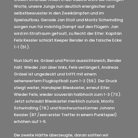
Worte, unsere Jungs nun deutlich energischer und
selbstbewusster in den Zweikämpfen und im
Spielaufbau. Gerade Jan Stoll und Moritz Schwindling
sorgen nun für mächtig Dampf auf den Flügeln. Jan
wird im Strafraum gefoult, zu Recht der Elfer: Kapitän
Felix Kessler schickt Keeper Bender in die falsche Ecke:
1-1 (51.).
Nun läuft es. Gräsel und Pirron aussichtsreich, Bender
hält. Wieder Jan über links, Felix verlängert, Andreas
Gräsel ist ungedeckt und trifft mit einem
sehenwertem Flugkopfball zum 1-2 (59.). Der Druck
steigt weiter, Handspiel Blieskastel, erneut Elfer.
Wieder Felix, wieder souverän halbhoch zum 1-3 (73.).
Jetzt schraubt Blieskastel merklich zurück, Moritz
Schwindling (78.) und Nachwuchsstürmer Johann
Kessler (87./sein erster Treffer in einem Punktspiel)
erhöhen auf 1-5.
Die zweite Hälfte überzeugte, daran sollten wir