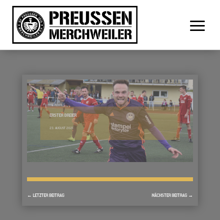
ERSTER DREIER
23. AUGUST 2021
←
LETZTER BEITRAG
NÄCHSTER BEITRAG
→