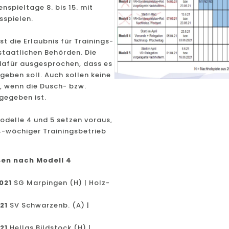
spieltage 8. bis 15. mit
sspielen.
t die Erlaubnis für Trainings-
staatlichen Behörden. Die
 dafür ausgesprochen, dass es
geben soll. Auch sollen keine
, wenn die Dusch- bzw.
gegeben ist.
odelle 4 und 5 setzen voraus,
4-wöchiger Trainingsbetrieb
en nach Modell 4
2021
SG Marpingen (H) | Holz-
021
SV Schwarzenb. (A) |
021
Hellas Bildstock (H) |