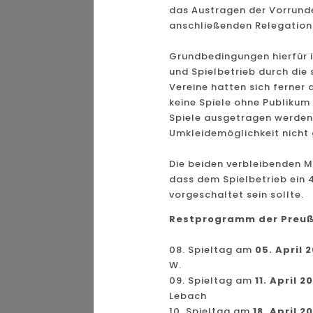
das Austragen der Vorrunden
anschließenden Relegation
Grundbedingungen hierfür is
und Spielbetrieb durch die 
Vereine hatten sich ferner
keine Spiele ohne Publikum 
Spiele ausgetragen werden
Umkleidemöglichkeit nicht 
Die beiden verbleibenden M
dass dem Spielbetrieb ein 
vorgeschaltet sein sollte.
Restprogramm der Preuß
08. Spieltag am
05. April 
W.
09. Spieltag am
11. April 2
Lebach
10. Spieltag am
18. April 2