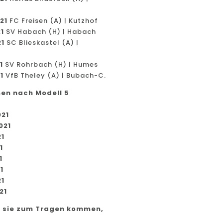
21
FC Freisen (A) | Kutzhof
21
SV Habach (H) | Habach
21
SC Blieskastel (A) |
1
SV Rohrbach (H) | Humes
1
VfB Theley (A) | Bubach-C.
en nach Modell 5
021
021
21
1
1
1
21
21
rn sie zum Tragen kommen,