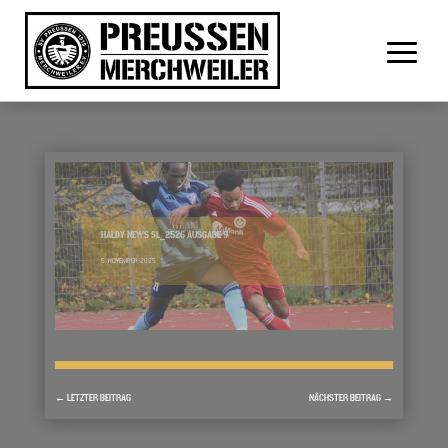
HALDY NEWS SL_2526 AUSGABE 9
5. NOVEMBER 2025
←
LETZTER BEITRAG
NÄCHSTER BEITRAG
→