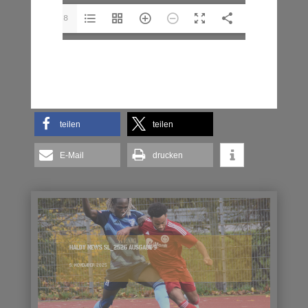
1/28
teilen
teilen
E-Mail
drucken
HALDY NEWS SL_2526 AUSGABE 9
5. NOVEMBER 2025