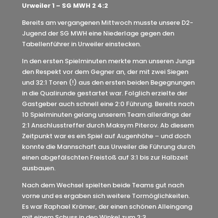
Urweiler 1 – SG MWH 2 4:2
Bereits am vergangenen Mittwoch musste unsere D2-
Jugend der SG MWH eine Niederlage gegen den
Tabellenführer in Urweiler einstecken.
In den ersten Spielminuten merkte man unseren Jungs
den Respekt vor dem Gegner an, der mit zwei Siegen
und 32:1 Toren (!) aus den ersten beiden Begegnungen
in die Qualirunde gestartet war. Folglich erzielte der
Gastgeber auch schnell eine 2:0 Führung. Bereits nach
10 Spielminuten gelang unserem Team allerdings der
2:1 Anschlusstreffer durch Maksym Piterov. Ab diesem
Zeitpunkt war es ein Spiel auf Augenhöhe – und doch
konnte die Mannschaft aus Urweiler die Führung durch
einen abgefälschten Freistoß auf 3:1 bis zur Halbzeit
ausbauen.
Nach dem Wechsel spielten beide Teams gut nach
vorne und es ergaben sich weitere Tormöglichkeiten.
Es war Raphael Krämer, der einen schönen Alleingang
mit einem Schuss in den Winkel zum 2:3