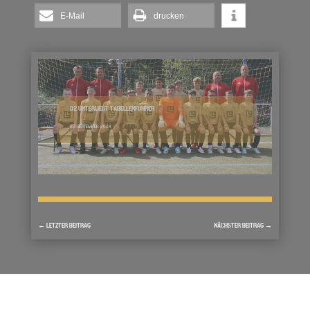
E-Mail
drucken
D2 UNTERLIEGT TABELLENFÜHRER
22. SEPTEMBER 2024
←
LETZTER BEITRAG
NÄCHSTER BEITRAG
→