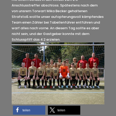
Anschlusstreffer abschloss. Spätestens nach dem
von unsrem Torwart Mika Becker gehaltenen
Strafstoß wollte unser aufopferungsvoll kämpfendes
Team einen Zähler bei Tabellenführer entführen und
warf alles nach vorne. An diesem Tag sollte es aber
nicht sein, und der Gastgeber konnte mit dem
Schlusspfiff das 4:2 erzielen.
teilen
teilen