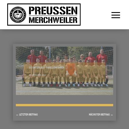
D2 UNTERLIEGT TABELLENFÜHRER
22. SEPTEMBER 2024
←
LETZTER BEITRAG
NÄCHSTER BEITRAG
→