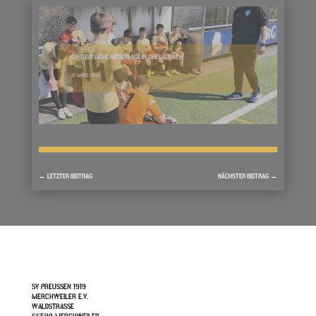
D2: DEUTLICHE NIEDERLAGE IN GRESAUBACH
31. MÄRZ 2025
←
LETZTER BEITRAG
NÄCHSTER BEITRAG
→
SV PREUSSEN 1919
MERCHWEILER E.V.
WALDSTRASSE