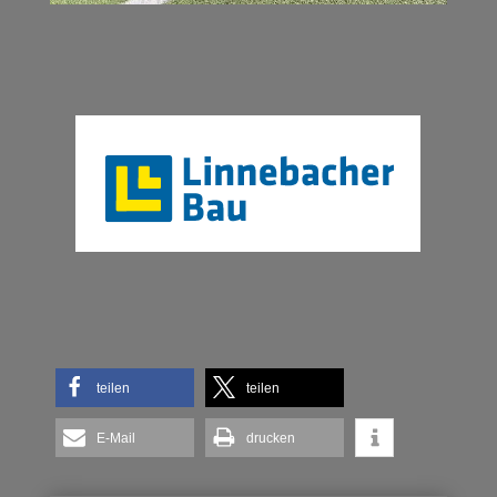
teilen
teilen
E-Mail
drucken