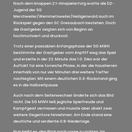
Nach dem knappen 2:1-Hinspielerfolg wollte die D2-
Jugend der SG
Merchweiler/Wemmetsweiler/Heiligenwald auch im
Rückspiel gegen den SC Gresaubach bestehen. Doch
die Gastgeber zeigten sich von Beginn an
hochmotiviert und druckvoll.
Trotz einer passablen Anfangsphase der SG MWH
bestimmte der Gastgeber vom Anpfiff weg das Spiel
und erzielte in der 23. Minute das 1:0. Dies war der
Auftakt für eine torreiche Phase, in der die Hausherren
innerhalb von nur vier Minuten drei weitere Treffer
nachlegten. Mit einem deutlichen 0:4-Rückstand ging
es in die Halbzeitpause.
Auch nach dem Seitenwechsel änderte sich das Bild
nicht. Die SG MWH ließ jegliche Spielfreude und
Kampfgeist vermissen und musste aber direkt zwei
weitere Gegentore hinnehmen. Am Ende stand eine
deutliche und verdiente 0:8-Niederlage.
Nun heißt es, den Blick nach vorne zu richten. Im