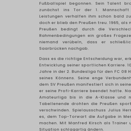
Fußballspiel begonnen. Sein Talent bra
zunächst ins Tor der 1. Mannschaft 
Leistungen verhalfen ihm schon bald zu
doch er blieb den Preußen treu. 1965, als
Preußen bedingt durch die Verschlec
Rahmenbedingungen ein großes Fragezei
niemand verübeln, dass er schließ
Saarbrücken nachgab.
Dass es die richtige Entscheidung war, e
Entwicklung seiner sportlichen Karriere. 
Jahre in der 2. Bundesliga für den FC 08
seines Könnens. Seine enge Verbundenh
dem SV Preußen manifestiert sich in sein
er seine Profi-Karriere beendet hatte. N
Amateurliga bis in die A-Klasse und n
Tabellenende drohten die Preußen spor
verschwinden. Spielausschuss Julius He
es, dem Top-Torwart die Aufgabe in Me
machen. Mit Manfred Kirsch als Trainer u
Situation schlagartig ändern.