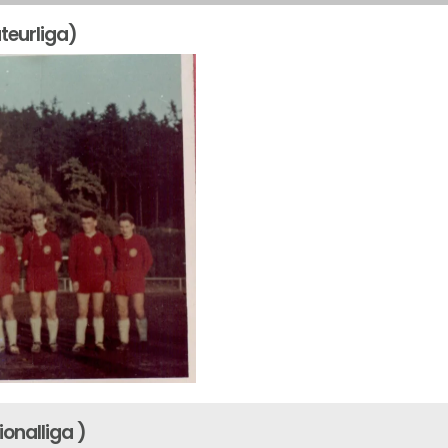
teurliga)
onalliga )