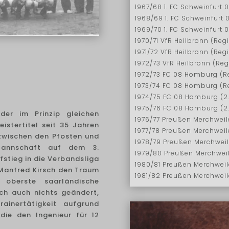
1967/68 1. FC Schweinfurt 
1968/69 1. FC Schweinfurt 
1969/70 1. FC Schweinfurt 
1970/71 VfR Heilbronn (Regi
1971/72 VfR Heilbronn (Regi
1972/73 VfR Heilbronn (Reg
1972/73 FC 08 Homburg (Re
1973/74 FC 08 Homburg (Re
1974/75 FC 08 Homburg (2.
1975/76 FC 08 Homburg (2.
der im Prinzip gleichen
1976/77 Preußen Merchweile
istertitel seit 35 Jahren
1977/78 Preußen Merchweile
 zwischen den Pfosten und
1978/79 Preußen Merchweil
annschaft auf dem 3.
1979/80 Preußen Merchweil
fstieg in die Verbandsliga
1980/81 Preußen Merchweile
 Manfred Kirsch den Traum
1981/82 Preußen Merchweile
 oberste saarländische
ich auch nichts geändert,
ainertätigkeit aufgrund
 die den Ingenieur für 12