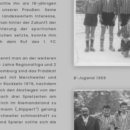
chte ihn als 18-jährigen
unserer Preußen. Seine
 landesweitem Interesse,
 man hinter der Zukunft der
hterung der sportlichen
chen setzte, konnte ihm
lich dem Ruf des 1. FC
rkennt man an der weiteren
10 Jahre Regionalliga und 2
 Homburg sind das Prädikat
eit mit Merchweiler und
B-Jugend 1959
er Rückkehr 1976, nachdem
ach den Abstiegen von der
ach drei Spielzeiten am
tlich im Niemandsland zu
rrmann („Nippert“) gelang
rchweiler schmackhaft zu
nd Spieler sollte sich die